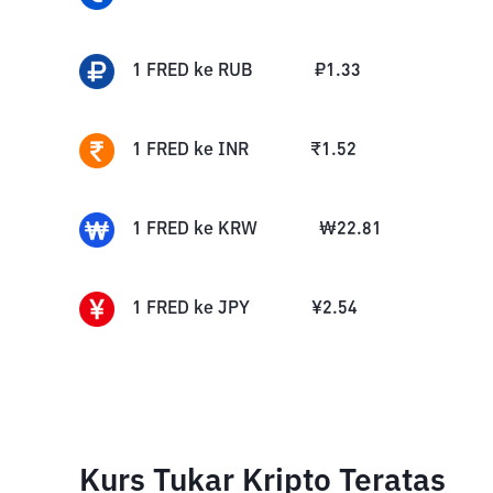
1
FRED
ke
RUB
₽
1.33
1
FRED
ke
INR
₹
1.52
1
FRED
ke
KRW
₩
22.81
1
FRED
ke
JPY
¥
2.54
Kurs Tukar Kripto Teratas