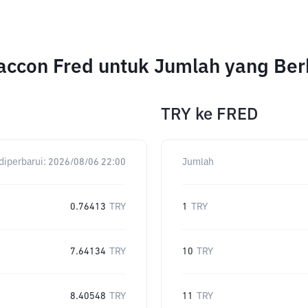
Raccon Fred untuk Jumlah yang Be
TRY
ke
FRED
diperbarui:
2026/08/06 22:00
Jumlah
0.76413
TRY
1
TRY
7.64134
TRY
10
TRY
8.40548
TRY
11
TRY