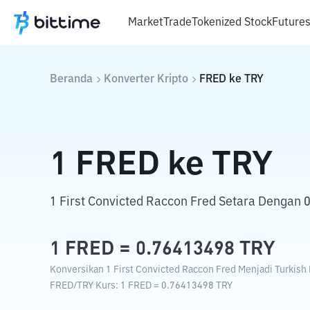
Market
Trade
Tokenized Stock
Future
Beranda
Konverter Kripto
FRED
ke
TRY
1
FRED
ke
TRY
1 First Convicted Raccon Fred Setara Dengan 0
1
FRED
=
0.76413498
TRY
Konversikan 1 First Convicted Raccon Fred Menjadi Turkish L
FRED
/
TRY
Kurs
: 1
FRED
=
0.76413498
TRY