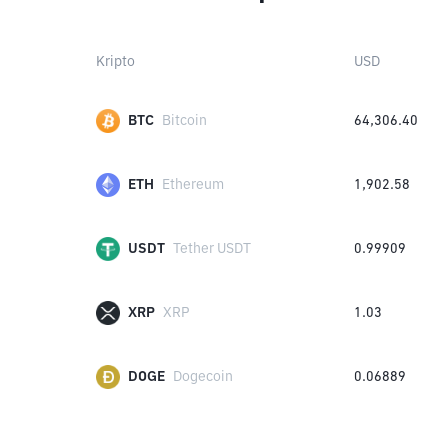
Kripto
USD
BTC
Bitcoin
64,306.40
ETH
Ethereum
1,902.58
USDT
Tether USDT
0.99909
XRP
XRP
1.03
DOGE
Dogecoin
0.06889