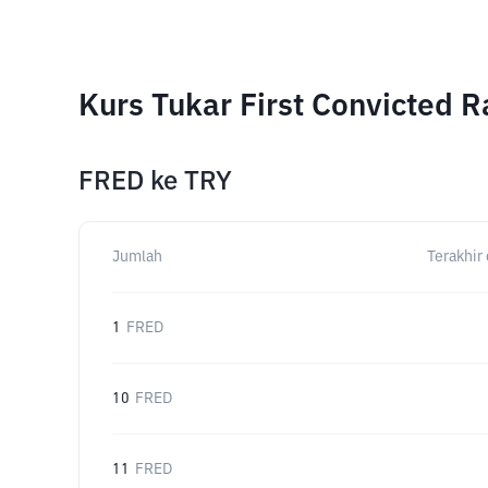
Kurs Tukar First Convicted 
FRED
ke
TRY
Jumlah
Terakhir 
1
FRED
10
FRED
11
FRED