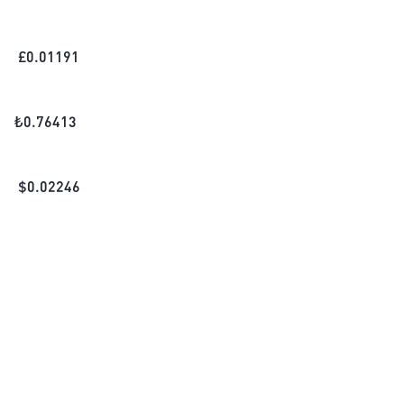
£
0.01191
₺
0.76413
$
0.02246