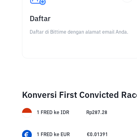
Daftar
Daftar di Bittime dengan alamat email Anda.
Konversi First Convicted Ra
1
FRED
ke
IDR
Rp
287.28
1
FRED
ke
EUR
€
0.01391