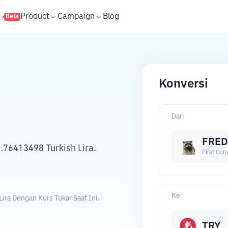
s
Product
Campaign
Blog
Beta
Konversi
Dari
FRED
.76413498 Turkish Lira.
First Con
Ke
ira Dengan Kurs Tukar Saat Ini.
TRY