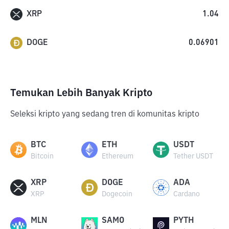
XRP
1.04
DOGE
0.06901
Temukan Lebih Banyak Kripto
Seleksi kripto yang sedang tren di komunitas kripto
BTC
ETH
USDT
Bitcoin
Ethereum
Tether USDT
XRP
DOGE
ADA
XRP
Dogecoin
Cardano
MLN
SAMO
PYTH