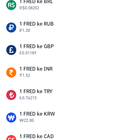
1
FRED
ke
BRL
R$
0.08202
1
FRED
ke
RUB
₽
1.30
1
FRED
ke
GBP
£
0.01189
1
FRED
ke
INR
₹
1.52
1
FRED
ke
TRY
₺
0.76215
1
FRED
ke
KRW
₩
22.80
1
FRED
ke
CAD