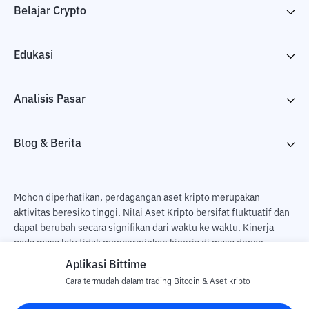
Belajar Crypto
Edukasi
Analisis Pasar
Blog & Berita
Mohon diperhatikan, perdagangan aset kripto merupakan
aktivitas beresiko tinggi. Nilai Aset Kripto bersifat fluktuatif dan
dapat berubah secara signifikan dari waktu ke waktu. Kinerja
pada masa lalu tidak mencerminkan kinerja di masa depan.
Terdapat risiko kehilangan sebagai dampak dari membeli dan
Aplikasi Bittime
menjual aset kripto dan sepenuhnya keputusan independen dari
Cara termudah dalam trading Bitcoin & Aset kripto
pengguna. PT Utama Aset Digital Indonesia (Bittime) tidak
bertanggung jawab atas perubahan fluktuasi dari nilai tukar Aset