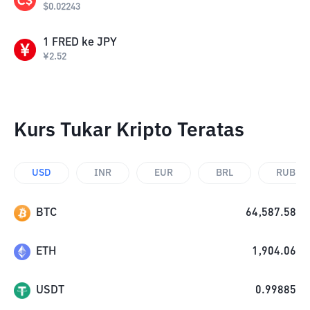
$
0.02243
1
FRED
ke
JPY
¥
2.52
Kurs Tukar Kripto Teratas
USD
INR
EUR
BRL
RUB
BTC
64,587.58
ETH
1,904.06
USDT
0.99885