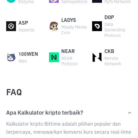
Enzyme
Samoyedcoin
Pyth Network
DOP
LADYS
ASP
Data
Milady Meme
Aspecta
Ownership
Coin
Protocol
NEAR
CKB
100WEN
NEAR
Nervos
Wen
Protocol
Network
FAQ
Apa Kalkulator kripto terbaik?
Kalkulator kripto Bittime adalah pilihan populer dan
terpercaya, menawarkan konversi kurs secara real-time