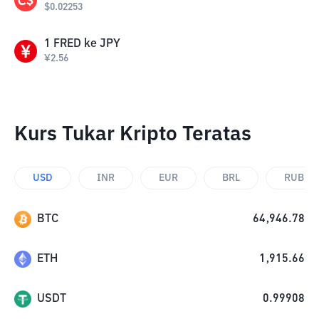
$
0.02253
1
FRED
ke
JPY
¥
2.56
Kurs Tukar Kripto Teratas
USD
INR
EUR
BRL
RUB
BTC
64,946.78
ETH
1,915.66
USDT
0.99908