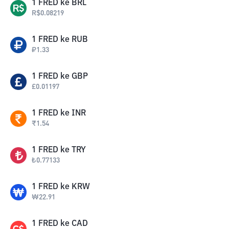
1
FRED
ke
BRL
R$
0.08219
1
FRED
ke
RUB
₽
1.33
1
FRED
ke
GBP
£
0.01197
1
FRED
ke
INR
₹
1.54
1
FRED
ke
TRY
₺
0.77133
1
FRED
ke
KRW
₩
22.91
1
FRED
ke
CAD