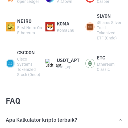
OpenLedger
Alt.town
Casper
SLVON
NEIRO
iShares Silver
KOMA
First Neiro On
Trust
Koma Inu
Ethereum
Tokenized
ETF (Ondo)
CSCOON
ETC
Cisco
USDT_APT
Systems
Ethereum
usdt_apt
Tokenized
Classic
Stock (Ondo)
FAQ
Apa Kalkulator kripto terbaik?