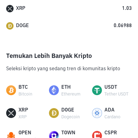
XRP
1.03
DOGE
0.06988
Temukan Lebih Banyak Kripto
Seleksi kripto yang sedang tren di komunitas kripto
BTC
ETH
USDT
Bitcoin
Ethereum
Tether USDT
XRP
DOGE
ADA
XRP
Dogecoin
Cardano
OPEN
TOWN
CSPR