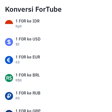
Konversi ForTube
1
FOR
ke
IDR
Rp
0
1
FOR
ke
USD
$
0
1
FOR
ke
EUR
€
0
1
FOR
ke
BRL
R$
0
1
FOR
ke
RUB
₽
0
1
FOR
ke
GBP