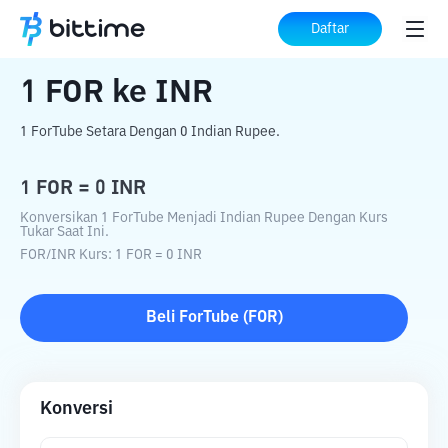
Beranda
Konverter Kripto
FOR
ke
INR
Daftar
1
FOR
ke
INR
1 ForTube Setara Dengan 0 Indian Rupee.
1
FOR
=
0
INR
Konversikan 1 ForTube Menjadi Indian Rupee Dengan Kurs
Tukar Saat Ini.
FOR
/
INR
Kurs
: 1
FOR
=
0
INR
Beli
ForTube
(
FOR
)
Konversi