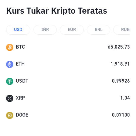
Kurs Tukar Kripto Teratas
USD
INR
EUR
BRL
RUB
BTC
65,025.73
ETH
1,918.91
USDT
0.99926
XRP
1.04
DOGE
0.07100