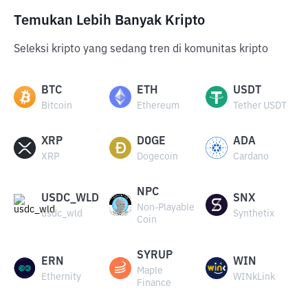
Temukan Lebih Banyak Kripto
Seleksi kripto yang sedang tren di komunitas kripto
BTC
ETH
USDT
Bitcoin
Ethereum
Tether USDT
XRP
DOGE
ADA
XRP
Dogecoin
Cardano
NPC
USDC_WLD
SNX
Non-Playable
usdc_wld
Synthetix
Coin
SYRUP
ERN
WIN
Maple
Ethernity
WINkLink
Finance