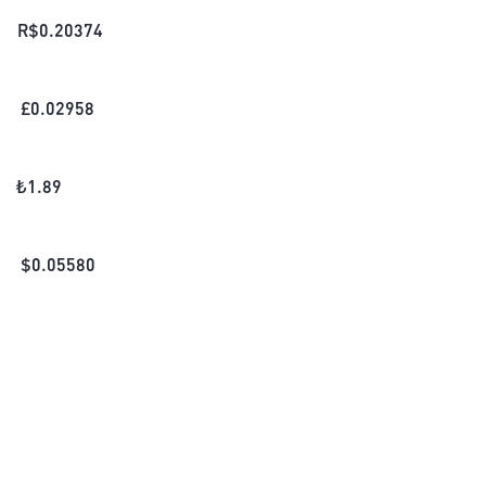
R$
0.20374
£
0.02958
₺
1.89
$
0.05580