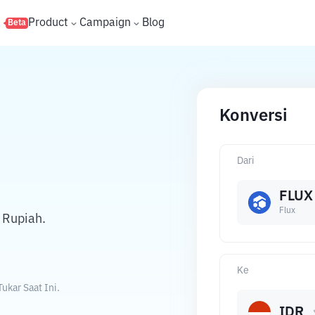
s
Product
Campaign
Blog
Beta
Konversi
Dari
FLUX
Flux
 Rupiah.
Ke
ukar Saat Ini.
IDR