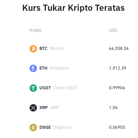
Kurs Tukar Kripto Teratas
Kripto
USD
BTC
Bitcoin
64,558.34
ETH
Ethereum
1,912.39
USDT
Tether USDT
0.99906
XRP
XRP
1.04
DOGE
Dogecoin
0.06903