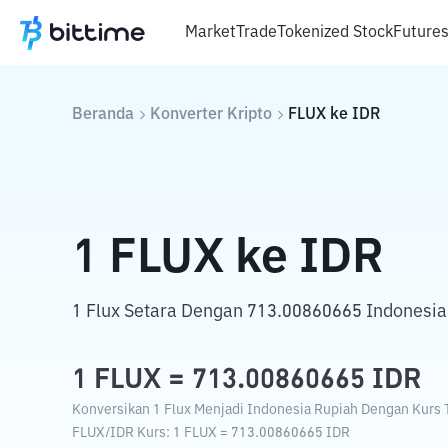
Market
Trade
Tokenized Stock
Future
Beranda
Konverter Kripto
FLUX
ke
IDR
1
FLUX
ke
IDR
1 Flux Setara Dengan 713.00860665 Indonesia
1
FLUX
=
713.00860665
IDR
Konversikan 1 Flux Menjadi Indonesia Rupiah Dengan Kurs T
FLUX
/
IDR
Kurs
: 1
FLUX
=
713.00860665
IDR