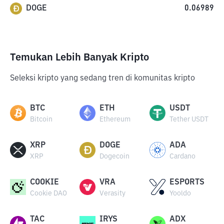
DOGE
0.06989
Temukan Lebih Banyak Kripto
Seleksi kripto yang sedang tren di komunitas kripto
BTC
ETH
USDT
Bitcoin
Ethereum
Tether USDT
XRP
DOGE
ADA
XRP
Dogecoin
Cardano
COOKIE
VRA
ESPORTS
Cookie DAO
Verasity
Yooldo
TAC
IRYS
ADX