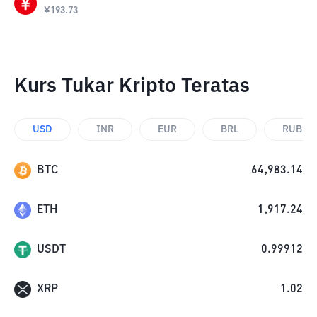
¥
193.73
Kurs Tukar Kripto Teratas
USD
INR
EUR
BRL
RUB
BTC
64,983.14
ETH
1,917.24
USDT
0.99912
XRP
1.02