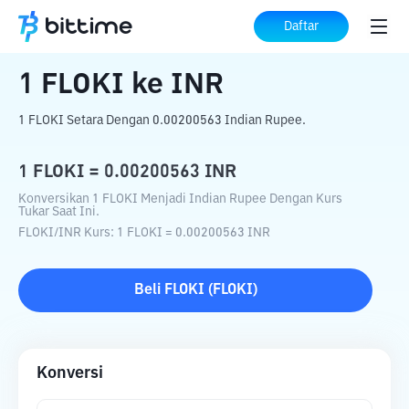
Beranda
Konverter Kripto
FLOKI
ke
INR
Daftar
1
FLOKI
ke
INR
1 FLOKI Setara Dengan 0.00200563 Indian Rupee.
1
FLOKI
=
0.00200563
INR
Konversikan 1 FLOKI Menjadi Indian Rupee Dengan Kurs
Tukar Saat Ini.
FLOKI
/
INR
Kurs
: 1
FLOKI
=
0.00200563
INR
Beli
FLOKI
(
FLOKI
)
Konversi