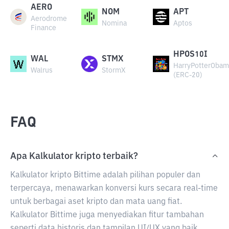
AERO
NOM
APT
Aerodrome
Nomina
Aptos
Finance
HPOS10I
WAL
STMX
HarryPotterObam
Walrus
StormX
(ERC-20)
FAQ
Apa Kalkulator kripto terbaik?
Kalkulator kripto Bittime adalah pilihan populer dan
terpercaya, menawarkan konversi kurs secara real-time
untuk berbagai aset kripto dan mata uang fiat.
Kalkulator Bittime juga menyediakan fitur tambahan
seperti data historis dan tampilan UI/UX yang baik