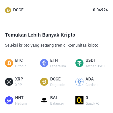
DOGE
0.06994
Temukan Lebih Banyak Kripto
Seleksi kripto yang sedang tren di komunitas kripto
BTC
ETH
USDT
Bitcoin
Ethereum
Tether USDT
XRP
DOGE
ADA
XRP
Dogecoin
Cardano
HNT
BAL
Q
Helium
Balancer
Quack AI