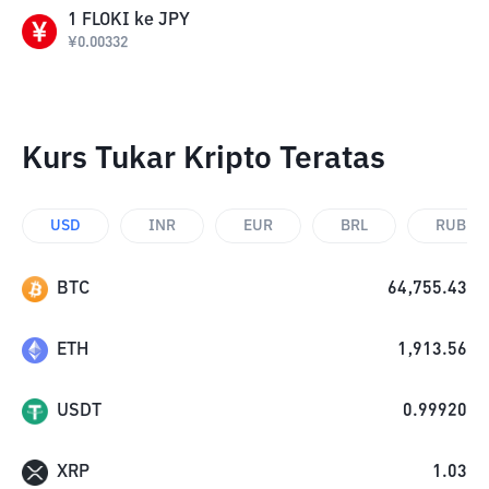
1
FLOKI
ke
JPY
¥
0.00332
Kurs Tukar Kripto Teratas
USD
INR
EUR
BRL
RUB
BTC
64,755.43
ETH
1,913.56
USDT
0.99920
XRP
1.03