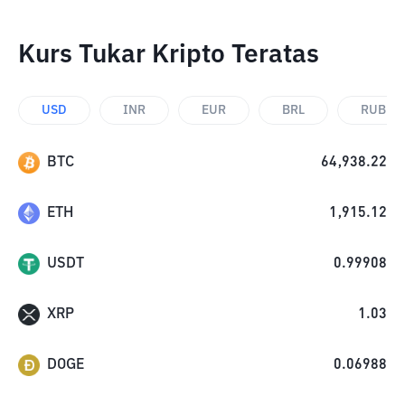
Kurs Tukar Kripto Teratas
USD
INR
EUR
BRL
RUB
BTC
64,938.22
ETH
1,915.12
USDT
0.99908
XRP
1.03
DOGE
0.06988