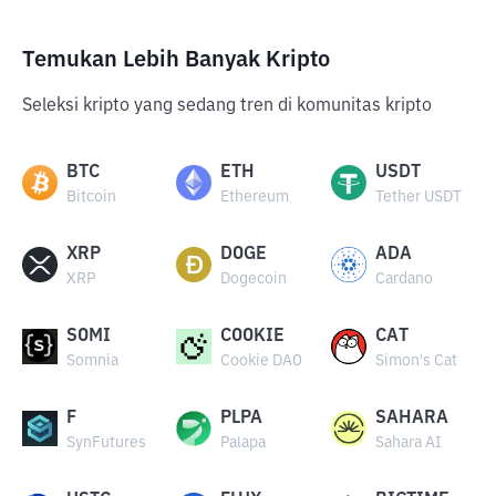
Temukan Lebih Banyak Kripto
Seleksi kripto yang sedang tren di komunitas kripto
BTC
ETH
USDT
Bitcoin
Ethereum
Tether USDT
XRP
DOGE
ADA
XRP
Dogecoin
Cardano
SOMI
COOKIE
CAT
Somnia
Cookie DAO
Simon's Cat
F
PLPA
SAHARA
SynFutures
Palapa
Sahara AI