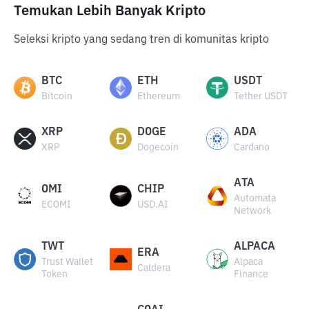
Temukan Lebih Banyak Kripto
Seleksi kripto yang sedang tren di komunitas kripto
BTC
ETH
USDT
Bitcoin
Ethereum
Tether USDT
XRP
DOGE
ADA
XRP
Dogecoin
Cardano
ATA
OMI
CHIP
Automata
ECOMI
USD.AI
Network
TWT
ALPACA
ERA
Trust Wallet
Alpaca
Caldera
Token
Finance