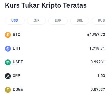
Kurs Tukar Kripto Teratas
USD
INR
EUR
BRL
RUB
BTC
64,957.73
ETH
1,918.71
USDT
0.99931
XRP
1.03
DOGE
0.07037