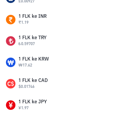
£
0.00927
1
FLK
ke
INR
₹
1.19
1
FLK
ke
TRY
₺
0.59707
1
FLK
ke
KRW
₩
17.62
1
FLK
ke
CAD
$
0.01746
1
FLK
ke
JPY
¥
1.97