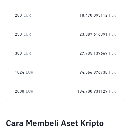
200
EUR
18,470.093112
FLK
250
EUR
23,087.616391
FLK
300
EUR
27,705.139669
FLK
1024
EUR
94,566.876738
FLK
2000
EUR
184,700.931129
FLK
Cara Membeli Aset Kripto