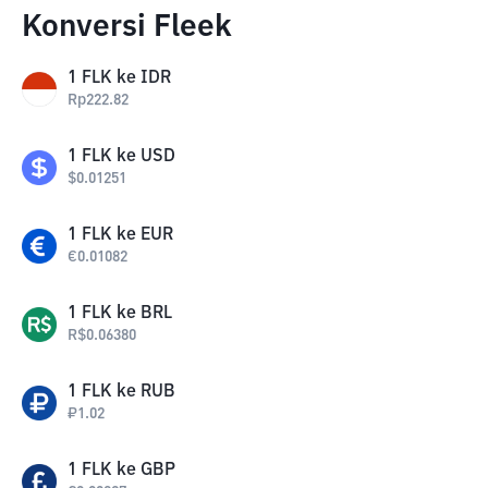
Konversi Fleek
1
FLK
ke
IDR
Rp
222.82
1
FLK
ke
USD
$
0.01251
1
FLK
ke
EUR
€
0.01082
1
FLK
ke
BRL
R$
0.06380
1
FLK
ke
RUB
₽
1.02
1
FLK
ke
GBP