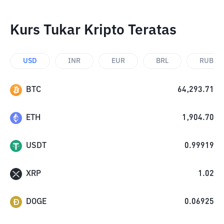
Kurs Tukar Kripto Teratas
USD
INR
EUR
BRL
RUB
BTC
64,293.71
ETH
1,904.70
USDT
0.99919
XRP
1.02
DOGE
0.06925