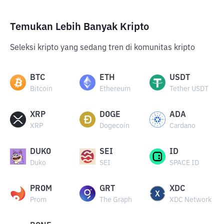
Temukan Lebih Banyak Kripto
Seleksi kripto yang sedang tren di komunitas kripto
BTC
ETH
USDT
Bitcoin
Ethereum
Tether USDT
XRP
DOGE
ADA
XRP
Dogecoin
Cardano
DUKO
SEI
ID
Duko
SEI
SPACE ID
PROM
GRT
XDC
Prom
The Graph
XDC Network