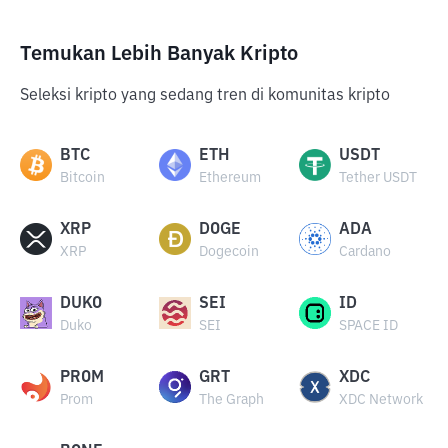
Temukan Lebih Banyak Kripto
Seleksi kripto yang sedang tren di komunitas kripto
BTC
ETH
USDT
Bitcoin
Ethereum
Tether USDT
XRP
DOGE
ADA
XRP
Dogecoin
Cardano
DUKO
SEI
ID
Duko
SEI
SPACE ID
PROM
GRT
XDC
Prom
The Graph
XDC Network