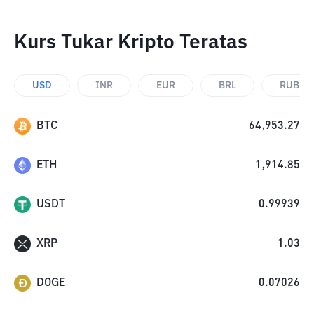
Kurs Tukar Kripto Teratas
USD
INR
EUR
BRL
RUB
BTC
64,953.27
ETH
1,914.85
USDT
0.99939
XRP
1.03
DOGE
0.07026