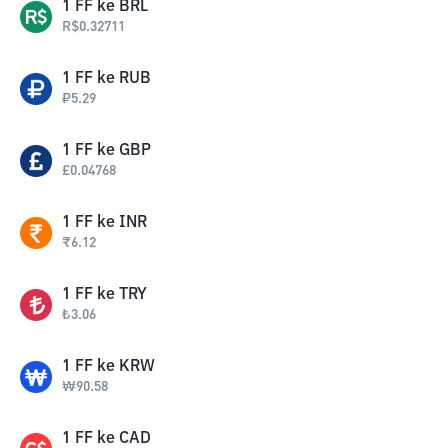
1
FF
ke
BRL
R$
0.32711
1
FF
ke
RUB
₽
5.29
1
FF
ke
GBP
£
0.04768
1
FF
ke
INR
₹
6.12
1
FF
ke
TRY
₺
3.06
1
FF
ke
KRW
₩
90.58
1
FF
ke
CAD