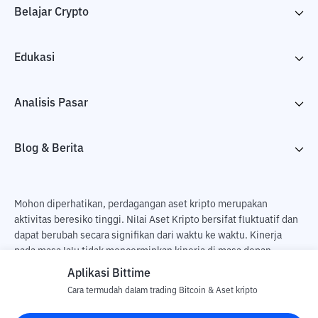
Belajar Crypto
Edukasi
Analisis Pasar
Blog & Berita
Mohon diperhatikan, perdagangan aset kripto merupakan
aktivitas beresiko tinggi. Nilai Aset Kripto bersifat fluktuatif dan
dapat berubah secara signifikan dari waktu ke waktu. Kinerja
pada masa lalu tidak mencerminkan kinerja di masa depan.
Terdapat risiko kehilangan sebagai dampak dari membeli dan
Aplikasi Bittime
menjual aset kripto dan sepenuhnya keputusan independen dari
Cara termudah dalam trading Bitcoin & Aset kripto
pengguna. PT Utama Aset Digital Indonesia (Bittime) tidak
bertanggung jawab atas perubahan fluktuasi dari nilai tukar Aset