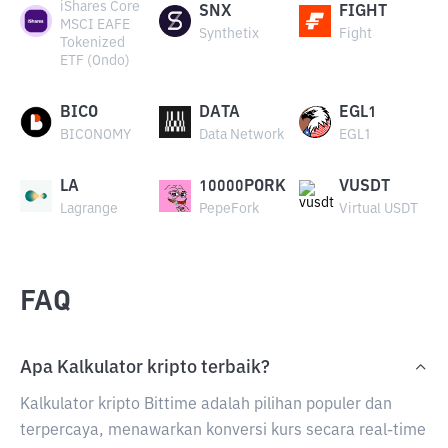
iShares Core
SNX
FIGHT
MSCI EAFE
Synthetix
Fight
Tokenized
ETF (Ondo)
BICO
DATA
EGL1
BICONOMY
Data Network
EGL1
LA
10000PORK
VUSDT
Lagrange
PepeFork
Virtual USDT
FAQ
Apa Kalkulator kripto terbaik?
Kalkulator kripto Bittime adalah pilihan populer dan
terpercaya, menawarkan konversi kurs secara real-time