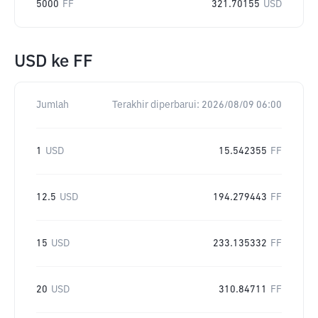
5000
FF
321.70155
USD
USD
ke
FF
Jumlah
Terakhir diperbarui:
2026/08/09 06:00
1
USD
15.542355
FF
12.5
USD
194.279443
FF
15
USD
233.135332
FF
20
USD
310.84711
FF