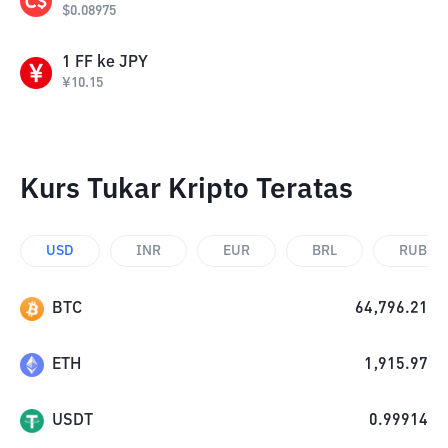
$
0.08975
1
FF
ke
JPY
¥
10.15
Kurs Tukar Kripto Teratas
USD
INR
EUR
BRL
RUB
BTC
64,796.21
ETH
1,915.97
USDT
0.99914