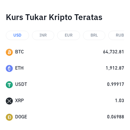
Kurs Tukar Kripto Teratas
USD
INR
EUR
BRL
RUB
BTC
64,732.81
ETH
1,912.87
USDT
0.99917
XRP
1.03
DOGE
0.06988