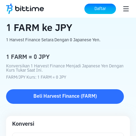
Beranda
Konverter Kripto
FARM
ke
JPY
Daftar
1
FARM
ke
JPY
1 Harvest Finance Setara Dengan 0 Japanese Yen.
1
FARM
=
0
JPY
Konversikan 1 Harvest Finance Menjadi Japanese Yen Dengan
Kurs Tukar Saat Ini.
FARM
/
JPY
Kurs
: 1
FARM
=
0
JPY
Beli
Harvest Finance
(
FARM
)
Konversi