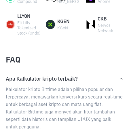
Compound
H20_BEP20
Anome
LLYON
CKB
KGEN
Eli Lilly
Nervos
Tokenized
KGeN
Network
Stock (Ondo)
FAQ
Apa Kalkulator kripto terbaik?
Kalkulator kripto Bittime adalah pilihan populer dan
terpercaya, menawarkan konversi kurs secara real-time
untuk berbagai aset kripto dan mata uang fiat.
Kalkulator Bittime juga menyediakan fitur tambahan
seperti data historis dan tampilan UI/UX yang baik
untuk pengguna.