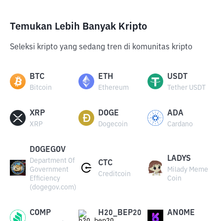
Temukan Lebih Banyak Kripto
Seleksi kripto yang sedang tren di komunitas kripto
BTC
ETH
USDT
Bitcoin
Ethereum
Tether USDT
XRP
DOGE
ADA
XRP
Dogecoin
Cardano
DOGEGOV
LADYS
Department Of
CTC
Government
Milady Meme
Creditcoin
Efficiency
Coin
(dogegov.com)
COMP
H20_BEP20
ANOME