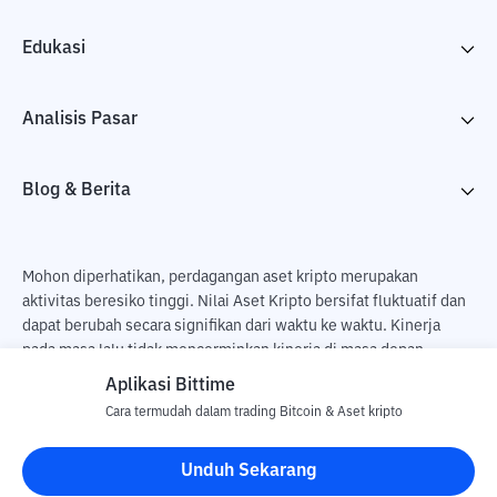
Edukasi
Analisis Pasar
Blog & Berita
Mohon diperhatikan, perdagangan aset kripto merupakan
aktivitas beresiko tinggi. Nilai Aset Kripto bersifat fluktuatif dan
dapat berubah secara signifikan dari waktu ke waktu. Kinerja
pada masa lalu tidak mencerminkan kinerja di masa depan.
Terdapat risiko kehilangan sebagai dampak dari membeli dan
Aplikasi Bittime
menjual aset kripto dan sepenuhnya keputusan independen dari
Cara termudah dalam trading Bitcoin & Aset kripto
pengguna. PT Utama Aset Digital Indonesia (Bittime) tidak
bertanggung jawab atas perubahan fluktuasi dari nilai tukar Aset
Unduh Sekarang
Kripto.