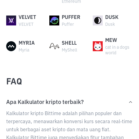
Ethereum
VELVET
PUFFER
DUSK
VELVET
Puffer
Dusk
MEW
MYRIA
SHELL
cat in a dogs
Myria
MyShell
world
FAQ
Apa Kalkulator kripto terbaik?
Kalkulator kripto Bittime adalah pilihan populer dan
terpercaya, menawarkan konversi kurs secara real-time
untuk berbagai aset kripto dan mata uang fiat.
Kalkulator Bittime juga menyediakan fitur tambahan