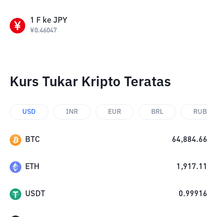
1
F
ke
JPY
¥
0.46047
Kurs Tukar Kripto Teratas
USD
INR
EUR
BRL
RUB
BTC
64,884.66
ETH
1,917.11
USDT
0.99916