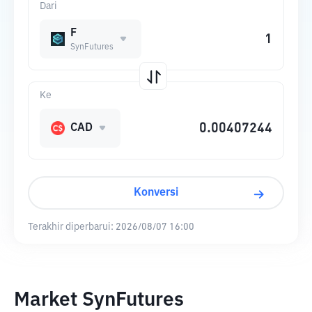
Dari
F
SynFutures
Ke
CAD
Konversi
Terakhir diperbarui:
2026/08/07 16:00
Market SynFutures