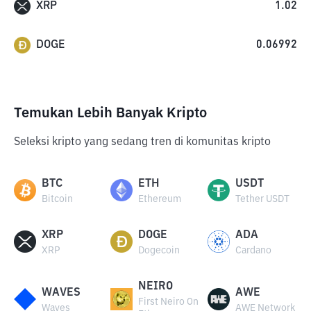
XRP
1.02
DOGE
0.06992
Temukan Lebih Banyak Kripto
Seleksi kripto yang sedang tren di komunitas kripto
BTC
ETH
USDT
Bitcoin
Ethereum
Tether USDT
XRP
DOGE
ADA
XRP
Dogecoin
Cardano
NEIRO
WAVES
AWE
First Neiro On
Waves
AWE Network