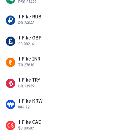
R$
0.01492
1
F
ke
RUB
₽
0.24046
1
F
ke
GBP
£
0.00216
1
F
ke
INR
₹
0.27818
1
F
ke
TRY
₺
0.13939
1
F
ke
KRW
₩
4.12
1
F
ke
CAD
$
0.00407