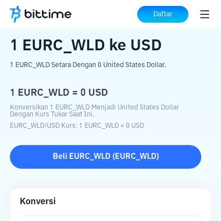
Beranda
Konverter Kripto
EURC_WLD
Daftar
ke
USD
1
EURC_WLD
ke
USD
1 EURC_WLD Setara Dengan 0 United States Dollar.
1
EURC_WLD
=
0
USD
Konversikan 1 EURC_WLD Menjadi United States Dollar
Dengan Kurs Tukar Saat Ini.
EURC_WLD
/
USD
Kurs
: 1
EURC_WLD
=
0
USD
Beli
EURC_WLD
(
EURC_WLD
)
Konversi