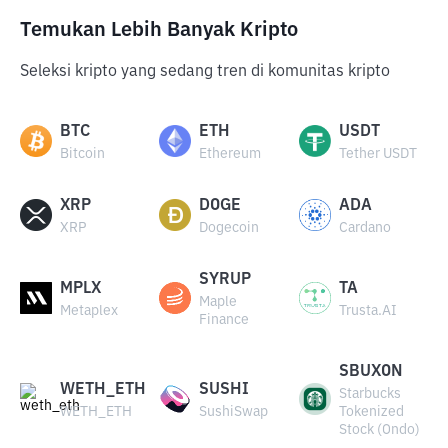
Temukan Lebih Banyak Kripto
Seleksi kripto yang sedang tren di komunitas kripto
BTC
ETH
USDT
Bitcoin
Ethereum
Tether USDT
XRP
DOGE
ADA
XRP
Dogecoin
Cardano
SYRUP
MPLX
TA
Maple
Metaplex
Trusta.AI
Finance
SBUXON
WETH_ETH
SUSHI
Starbucks
WETH_ETH
SushiSwap
Tokenized
Stock (Ondo)