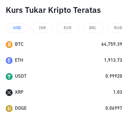
Kurs Tukar Kripto Teratas
USD
INR
EUR
BRL
RUB
BTC
64,759.39
ETH
1,913.73
USDT
0.99920
XRP
1.03
DOGE
0.06997