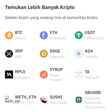
Temukan Lebih Banyak Kripto
Seleksi kripto yang sedang tren di komunitas kripto
BTC
ETH
USDT
Bitcoin
Ethereum
Tether USDT
XRP
DOGE
ADA
XRP
Dogecoin
Cardano
SYRUP
MPLX
TA
Maple
Metaplex
Trusta.AI
Finance
SBUXON
WETH_ETH
SUSHI
Starbucks
WETH_ETH
SushiSwap
Tokenized
Stock (Ondo)