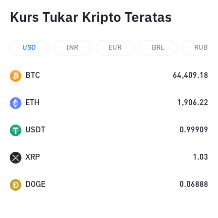
Kurs Tukar Kripto Teratas
USD
INR
EUR
BRL
RUB
BTC
64,409.18
ETH
1,906.22
USDT
0.99909
XRP
1.03
DOGE
0.06888