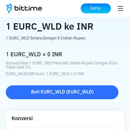
Beranda
Konverter Kripto
EURC_WLD
Daftar
ke
INR
1
EURC_WLD
ke
INR
1 EURC_WLD Setara Dengan 0 Indian Rupee.
1
EURC_WLD
=
0
INR
Konversikan 1 EURC_WLD Menjadi Indian Rupee Dengan Kurs
Tukar Saat Ini.
EURC_WLD
/
INR
Kurs
: 1
EURC_WLD
=
0
INR
Beli
EURC_WLD
(
EURC_WLD
)
Konversi