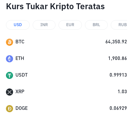
Kurs Tukar Kripto Teratas
USD
INR
EUR
BRL
RUB
BTC
64,350.92
ETH
1,900.86
USDT
0.99913
XRP
1.03
DOGE
0.06929