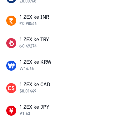
£
0.00768
1
ZEX
ke
INR
₹
0.98546
1
ZEX
ke
TRY
₺
0.49274
1
ZEX
ke
KRW
₩
14.66
1
ZEX
ke
CAD
$
0.01449
1
ZEX
ke
JPY
¥
1.63