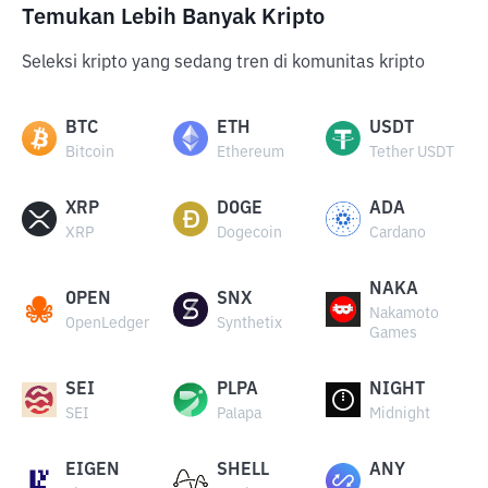
Temukan Lebih Banyak Kripto
Seleksi kripto yang sedang tren di komunitas kripto
BTC
ETH
USDT
Bitcoin
Ethereum
Tether USDT
XRP
DOGE
ADA
XRP
Dogecoin
Cardano
NAKA
OPEN
SNX
Nakamoto
OpenLedger
Synthetix
Games
SEI
PLPA
NIGHT
SEI
Palapa
Midnight
EIGEN
SHELL
ANY