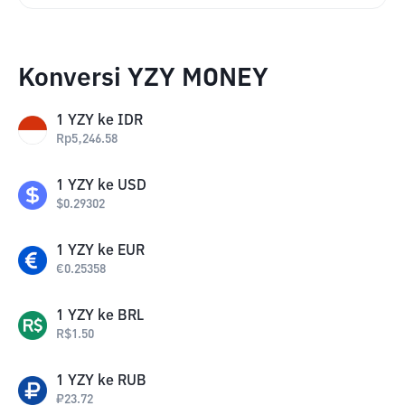
Konversi YZY MONEY
1
YZY
ke
IDR
Rp
5,246.58
1
YZY
ke
USD
$
0.29302
1
YZY
ke
EUR
€
0.25358
1
YZY
ke
BRL
R$
1.50
1
YZY
ke
RUB
₽
23.72