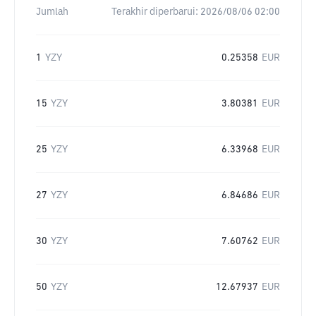
Jumlah
Terakhir diperbarui:
2026/08/06 02:00
1
YZY
0.25358
EUR
15
YZY
3.80381
EUR
25
YZY
6.33968
EUR
27
YZY
6.84686
EUR
30
YZY
7.60762
EUR
50
YZY
12.67937
EUR