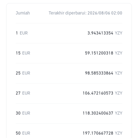
Jumlah
Terakhir diperbarui:
2026/08/06 02:00
1
EUR
3.943413354
YZY
15
EUR
59.151200318
YZY
25
EUR
98.585333864
YZY
27
EUR
106.472160573
YZY
30
EUR
118.302400637
YZY
50
EUR
197.170667728
YZY