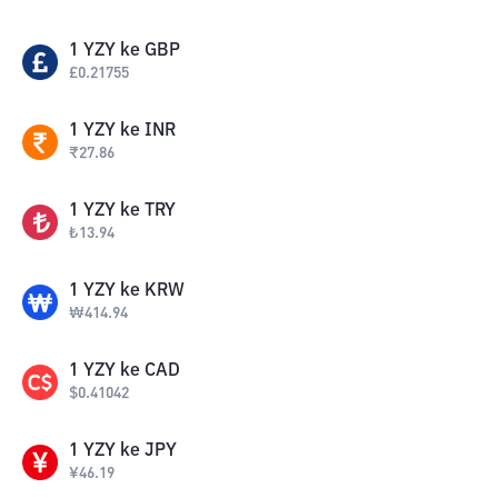
1
YZY
ke
GBP
£
0.21755
1
YZY
ke
INR
₹
27.86
1
YZY
ke
TRY
₺
13.94
1
YZY
ke
KRW
₩
414.94
1
YZY
ke
CAD
$
0.41042
1
YZY
ke
JPY
¥
46.19