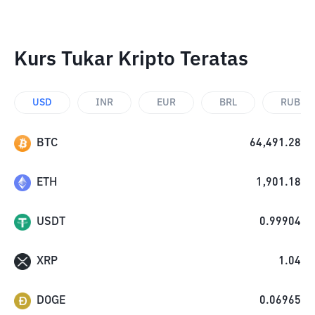
Kurs Tukar Kripto Teratas
USD
INR
EUR
BRL
RUB
BTC
64,491.28
ETH
1,901.18
USDT
0.99904
XRP
1.04
DOGE
0.06965