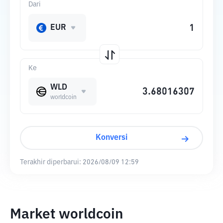
Dari
EUR
Ke
WLD
worldcoin
Konversi
Terakhir diperbarui:
2026/08/09 12:59
Market worldcoin