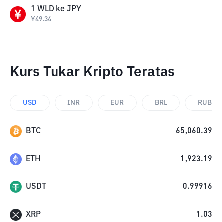
1
WLD
ke
JPY
¥
49.34
Kurs Tukar Kripto Teratas
USD
INR
EUR
BRL
RUB
BTC
65,060.39
ETH
1,923.19
USDT
0.99916
XRP
1.03