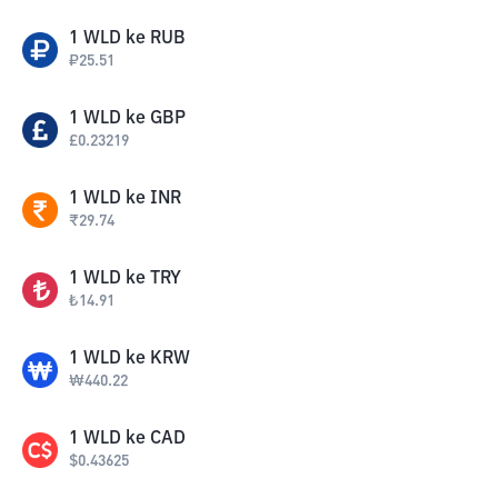
1
WLD
ke
RUB
₽
25.51
1
WLD
ke
GBP
£
0.23219
1
WLD
ke
INR
₹
29.74
1
WLD
ke
TRY
₺
14.91
1
WLD
ke
KRW
₩
440.22
1
WLD
ke
CAD
$
0.43625