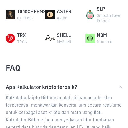
SLP
1000CHEEMS
ASTER
Smooth Love
CHEEMS
Aster
Potion
TRX
SHELL
NOM
TRON
MyShell
Nomina
FAQ
Apa Kalkulator kripto terbaik?
Kalkulator kripto Bittime adalah pilihan populer dan
terpercaya, menawarkan konversi kurs secara real-time
untuk berbagai aset kripto dan mata uang fiat.
Kalkulator Bittime juga menyediakan fitur tambahan
seperti data historis dan tampilan UI/UX yang baik