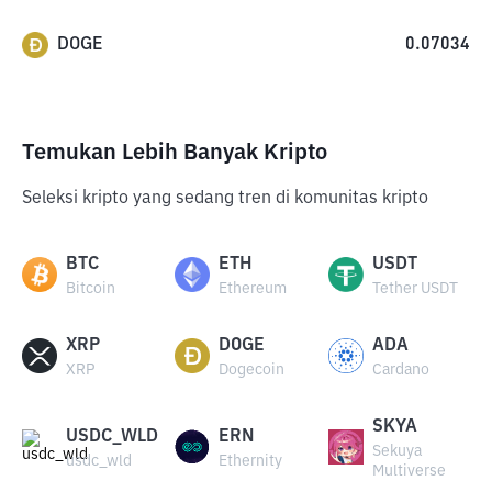
DOGE
0.07034
Temukan Lebih Banyak Kripto
Seleksi kripto yang sedang tren di komunitas kripto
BTC
ETH
USDT
Bitcoin
Ethereum
Tether USDT
XRP
DOGE
ADA
XRP
Dogecoin
Cardano
SKYA
USDC_WLD
ERN
Sekuya
usdc_wld
Ethernity
Multiverse