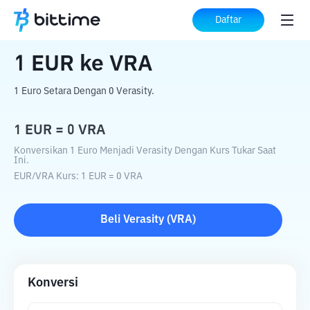
Beranda
Konverter Kripto
EUR
ke
VRA
Daftar
1
EUR
ke
VRA
1 Euro Setara Dengan 0 Verasity.
1
EUR
=
0
VRA
Konversikan 1 Euro Menjadi Verasity Dengan Kurs Tukar Saat
Ini.
EUR
/
VRA
Kurs
: 1
EUR
=
0
VRA
Beli
Verasity
(
VRA
)
Konversi