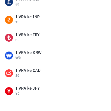
£
0
1
VRA
ke
INR
₹
0
1
VRA
ke
TRY
₺
0
1
VRA
ke
KRW
₩
0
1
VRA
ke
CAD
$
0
1
VRA
ke
JPY
¥
0