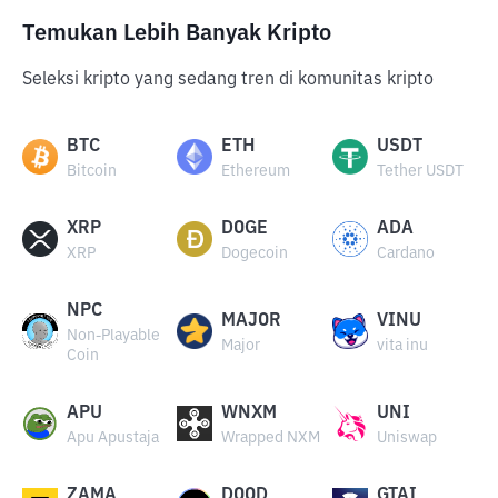
Temukan Lebih Banyak Kripto
Seleksi kripto yang sedang tren di komunitas kripto
BTC
ETH
USDT
Bitcoin
Ethereum
Tether USDT
XRP
DOGE
ADA
XRP
Dogecoin
Cardano
NPC
MAJOR
VINU
Non-Playable
Major
vita inu
Coin
APU
WNXM
UNI
Apu Apustaja
Wrapped NXM
Uniswap
ZAMA
DOOD
GTAI