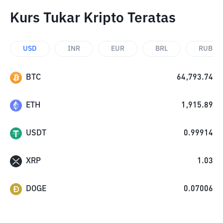
Kurs Tukar Kripto Teratas
USD
INR
EUR
BRL
RUB
BTC
64,793.74
ETH
1,915.89
USDT
0.99914
XRP
1.03
DOGE
0.07006