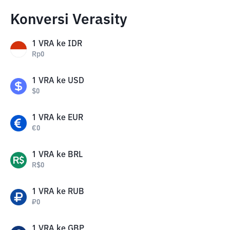
Konversi Verasity
1
VRA
ke
IDR
Rp
0
1
VRA
ke
USD
$
0
1
VRA
ke
EUR
€
0
1
VRA
ke
BRL
R$
0
1
VRA
ke
RUB
₽
0
1
VRA
ke
GBP