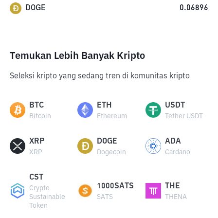
DOGE
0.06896
Temukan Lebih Banyak Kripto
Seleksi kripto yang sedang tren di komunitas kripto
BTC
ETH
USDT
Bitcoin
Ethereum
Tether USDT
XRP
DOGE
ADA
XRP
Dogecoin
Cardano
CST
1000SATS
THE
Crypto
Sustainable
SATS
THENA
Token