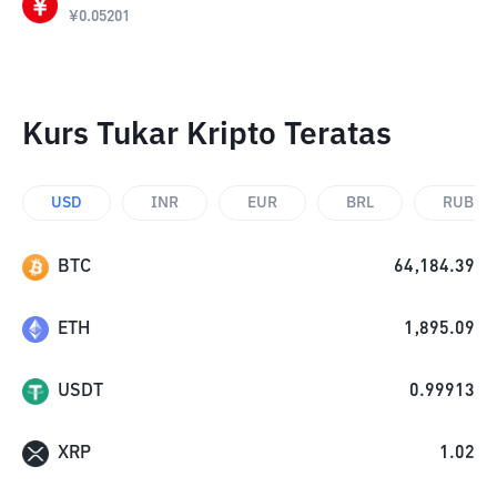
¥
0.05201
Kurs Tukar Kripto Teratas
USD
INR
EUR
BRL
RUB
BTC
64,184.39
ETH
1,895.09
USDT
0.99913
XRP
1.02