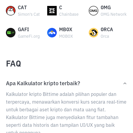
CAT
C
OMG
Simon's Cat
Chainbase
OMG Network
GAFI
MBOX
ORCA
GameFi.org
MOBOX
Orca
FAQ
Apa Kalkulator kripto terbaik?
Kalkulator kripto Bittime adalah pilihan populer dan
terpercaya, menawarkan konversi kurs secara real-time
untuk berbagai aset kripto dan mata uang fiat.
Kalkulator Bittime juga menyediakan fitur tambahan
seperti data historis dan tampilan UI/UX yang baik