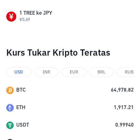
1
TREE
ke
JPY
¥
5.69
Kurs Tukar Kripto Teratas
USD
INR
EUR
BRL
RUB
BTC
64,978.82
ETH
1,917.21
USDT
0.99940