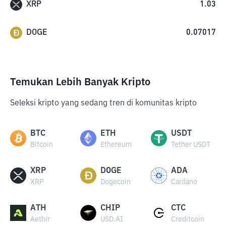
XRP
1.03
DOGE
0.07017
Temukan Lebih Banyak Kripto
Seleksi kripto yang sedang tren di komunitas kripto
BTC
ETH
USDT
Bitcoin
Ethereum
Tether USDT
XRP
DOGE
ADA
XRP
Dogecoin
Cardano
ATH
CHIP
CTC
Aethir
USD.AI
Creditcoin