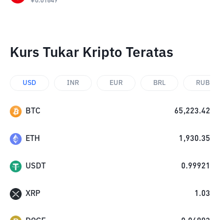
¥
0.01649
Kurs Tukar Kripto Teratas
USD
INR
EUR
BRL
RUB
BTC
65,223.42
ETH
1,930.35
USDT
0.99921
XRP
1.03