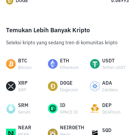
DOGE
0.06993
Temukan Lebih Banyak Kripto
Seleksi kripto yang sedang tren di komunitas kripto
BTC
ETH
USDT
Bitcoin
Ethereum
Tether USDT
XRP
DOGE
ADA
XRP
Dogecoin
Cardano
SRM
ID
DEP
Serum
SPACE ID
DEAPcoin
NEAR
NEIROETH
SQD
NEAR
Neiro