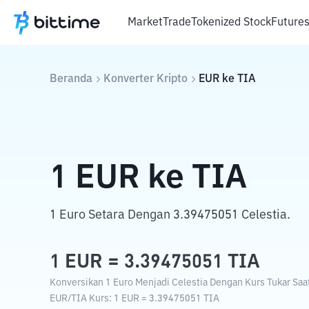
Market
Trade
Tokenized Stock
Future
Beranda
Konverter Kripto
EUR
ke
TIA
1
EUR
ke
TIA
1 Euro Setara Dengan 3.39475051 Celestia.
1
EUR
=
3.39475051
TIA
Konversikan 1 Euro Menjadi Celestia Dengan Kurs Tukar Saat
EUR
/
TIA
Kurs
: 1
EUR
=
3.39475051
TIA