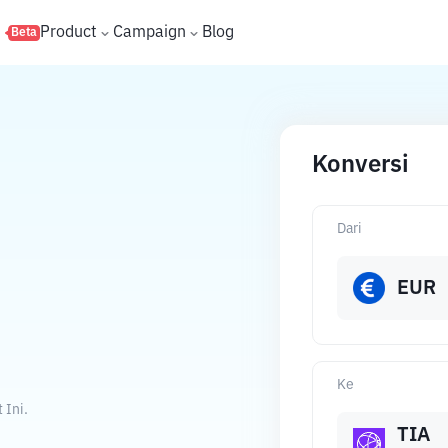
s
Product
Campaign
Blog
Beta
Konversi
Dari
EUR
Ke
 Ini.
TIA