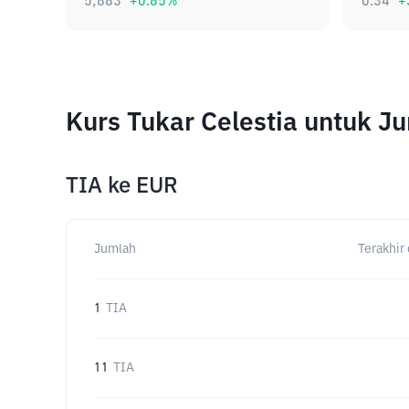
5,883
+
0.85
%
0.34
+
Kurs Tukar Celestia untuk 
TIA
ke
EUR
Jumlah
Terakhir 
1
TIA
11
TIA