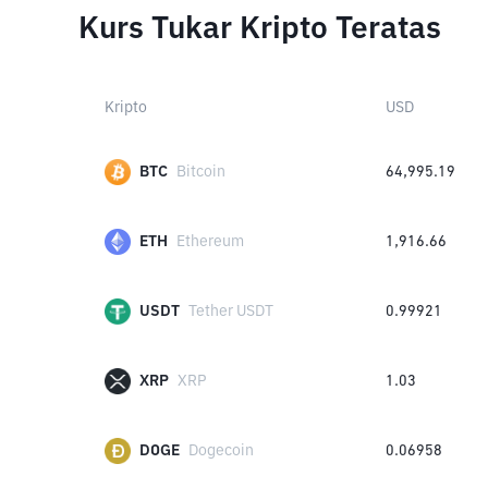
Kurs Tukar Kripto Teratas
Kripto
USD
BTC
Bitcoin
64,995.19
ETH
Ethereum
1,916.66
USDT
Tether USDT
0.99921
XRP
XRP
1.03
DOGE
Dogecoin
0.06958