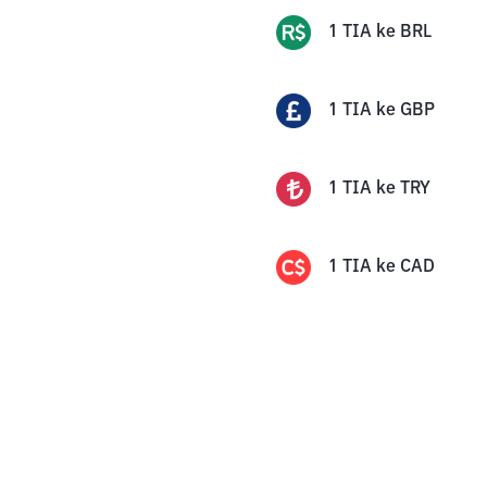
1
TIA
ke
BRL
1
TIA
ke
GBP
1
TIA
ke
TRY
1
TIA
ke
CAD