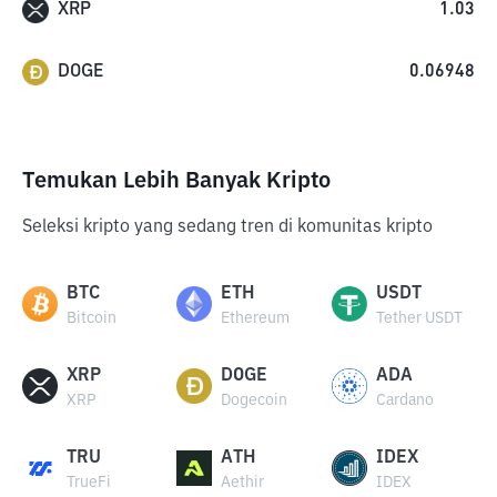
XRP
1.03
DOGE
0.06948
Temukan Lebih Banyak Kripto
Seleksi kripto yang sedang tren di komunitas kripto
BTC
ETH
USDT
Bitcoin
Ethereum
Tether USDT
XRP
DOGE
ADA
XRP
Dogecoin
Cardano
TRU
ATH
IDEX
TrueFi
Aethir
IDEX