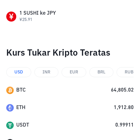
1
SUSHI
ke
JPY
¥
25.91
Kurs Tukar Kripto Teratas
USD
INR
EUR
BRL
RUB
BTC
64,805.02
ETH
1,912.80
USDT
0.99911