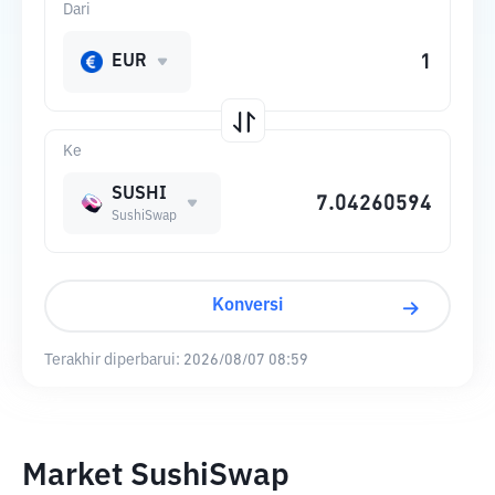
Dari
EUR
Ke
SUSHI
SushiSwap
Konversi
Terakhir diperbarui:
2026/08/07 08:59
Market SushiSwap