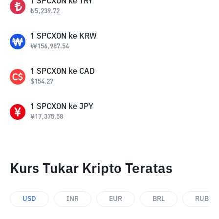
1
SPCXON
ke
TRY
₺
5,239.72
1
SPCXON
ke
KRW
₩
156,987.54
1
SPCXON
ke
CAD
$
154.27
1
SPCXON
ke
JPY
¥
17,375.58
Kurs Tukar Kripto Teratas
USD
INR
EUR
BRL
RUB