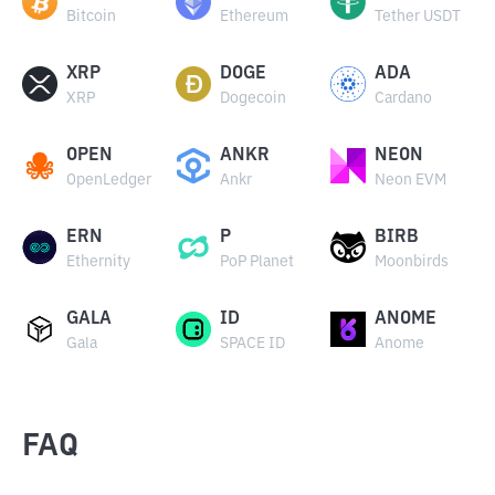
Bitcoin
Ethereum
Tether USDT
XRP
DOGE
ADA
XRP
Dogecoin
Cardano
OPEN
ANKR
NEON
OpenLedger
Ankr
Neon EVM
ERN
P
BIRB
Ethernity
PoP Planet
Moonbirds
GALA
ID
ANOME
Gala
SPACE ID
Anome
FAQ