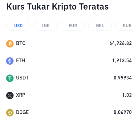
Kurs Tukar Kripto Teratas
USD
INR
EUR
BRL
RUB
BTC
64,926.82
ETH
1,913.54
USDT
0.99934
XRP
1.02
DOGE
0.06970