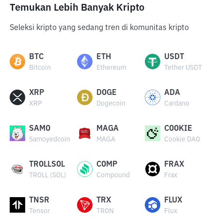
Temukan Lebih Banyak Kripto
Seleksi kripto yang sedang tren di komunitas kripto
BTC
ETH
USDT
Bitcoin
Ethereum
Tether USDT
XRP
DOGE
ADA
XRP
Dogecoin
Cardano
SAMO
MAGA
COOKIE
Samoyedcoin
MAGA
Cookie DAO
TROLLSOL
COMP
FRAX
TROLL (SOL)
Compound
Frax
TNSR
TRX
FLUX
Tensor
TRON
Flux