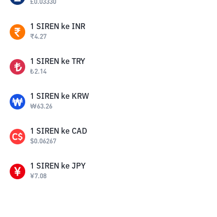
£
0.03330
1
SIREN
ke
INR
₹
4.27
1
SIREN
ke
TRY
₺
2.14
1
SIREN
ke
KRW
₩
63.26
1
SIREN
ke
CAD
$
0.06267
1
SIREN
ke
JPY
¥
7.08