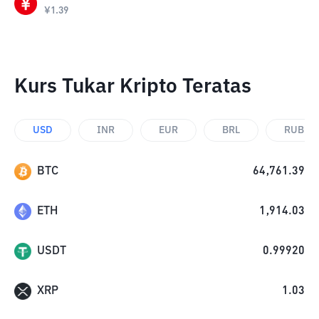
¥
1.39
Kurs Tukar Kripto Teratas
USD
INR
EUR
BRL
RUB
BTC
64,761.39
ETH
1,914.03
USDT
0.99920
XRP
1.03