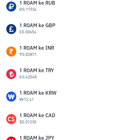
1
ROAM
ke
RUB
₽
0.71934
1
ROAM
ke
GBP
£
0.00654
1
ROAM
ke
INR
₹
0.83871
1
ROAM
ke
TRY
₺
0.42048
1
ROAM
ke
KRW
₩
12.41
1
ROAM
ke
CAD
$
0.01230
1
ROAM
ke
JPY