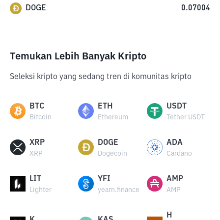
DOGE
0.07004
Temukan Lebih Banyak Kripto
Seleksi kripto yang sedang tren di komunitas kripto
BTC
ETH
USDT
Bitcoin
Ethereum
Tether USDT
XRP
DOGE
ADA
XRP
Dogecoin
Cardano
LIT
YFI
AMP
Lighter
yearn.finance
AMP
H