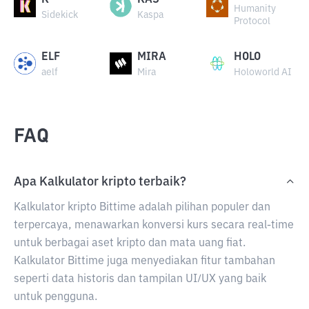
K
KAS
Humanity
Sidekick
Kaspa
Protocol
ELF
MIRA
HOLO
aelf
Mira
Holoworld AI
FAQ
Apa Kalkulator kripto terbaik?
Kalkulator kripto Bittime adalah pilihan populer dan
terpercaya, menawarkan konversi kurs secara real-time
untuk berbagai aset kripto dan mata uang fiat.
Kalkulator Bittime juga menyediakan fitur tambahan
seperti data historis dan tampilan UI/UX yang baik
untuk pengguna.