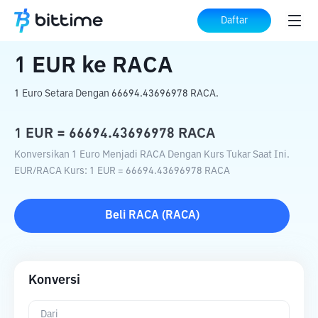
Beranda
Konverter Kripto
EUR
ke
RACA
Daftar
1
EUR
ke
RACA
1 Euro Setara Dengan 66694.43696978 RACA.
1
EUR
=
66694.43696978
RACA
Konversikan 1 Euro Menjadi RACA Dengan Kurs Tukar Saat Ini.
EUR
/
RACA
Kurs
: 1
EUR
=
66694.43696978
RACA
Beli
RACA
(
RACA
)
Konversi
Dari