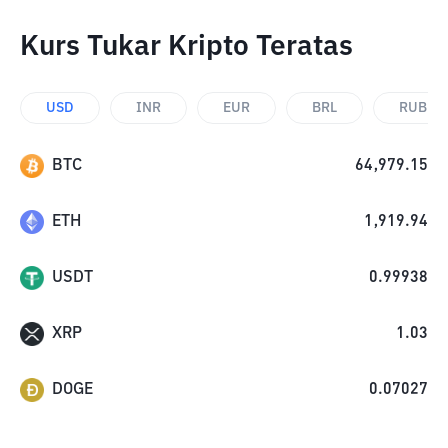
Kurs Tukar Kripto Teratas
USD
INR
EUR
BRL
RUB
BTC
64,979.15
ETH
1,919.94
USDT
0.99938
XRP
1.03
DOGE
0.07027