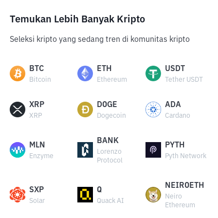
Temukan Lebih Banyak Kripto
Seleksi kripto yang sedang tren di komunitas kripto
BTC
ETH
USDT
Bitcoin
Ethereum
Tether USDT
XRP
DOGE
ADA
XRP
Dogecoin
Cardano
BANK
MLN
PYTH
Lorenzo
Enzyme
Pyth Network
Protocol
NEIROETH
SXP
Q
Neiro
Solar
Quack AI
Ethereum