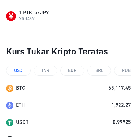
1
PTB
ke
JPY
¥
0.14481
Kurs Tukar Kripto Teratas
USD
INR
EUR
BRL
RUB
BTC
65,117.45
ETH
1,922.27
USDT
0.99925