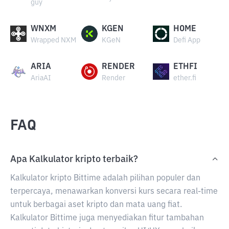
guy
WNXM
KGEN
HOME
Wrapped NXM
KGeN
Defi App
ARIA
RENDER
ETHFI
AriaAI
Render
ether.fi
FAQ
Apa Kalkulator kripto terbaik?
Kalkulator kripto Bittime adalah pilihan populer dan
terpercaya, menawarkan konversi kurs secara real-time
untuk berbagai aset kripto dan mata uang fiat.
Kalkulator Bittime juga menyediakan fitur tambahan