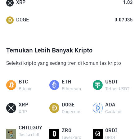
XRP
1.03
DOGE
0.07035
Temukan Lebih Banyak Kripto
Seleksi kripto yang sedang tren di komunitas kripto
BTC
ETH
USDT
Bitcoin
Ethereum
Tether USDT
XRP
DOGE
ADA
XRP
Dogecoin
Cardano
CHILLGUY
ZRO
ORDI
Just a chill
LayerZero
ORDI