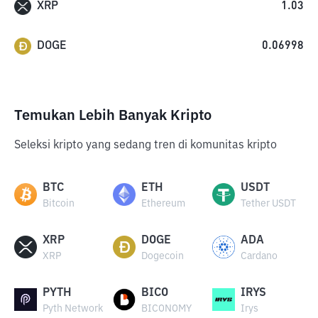
XRP
1.03
DOGE
0.06998
Temukan Lebih Banyak Kripto
Seleksi kripto yang sedang tren di komunitas kripto
BTC
ETH
USDT
Bitcoin
Ethereum
Tether USDT
XRP
DOGE
ADA
XRP
Dogecoin
Cardano
PYTH
BICO
IRYS
Pyth Network
BICONOMY
Irys