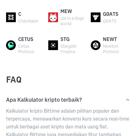
MEW
C
GOATS
cat in a dogs
Chainbase
GOATS
world
CETUS
STG
NEWT
Cetus
Stargate
Newton
Protocol
Finance
Protocol
FAQ
Apa Kalkulator kripto terbaik?
Kalkulator kripto Bittime adalah pilihan populer dan
terpercaya, menawarkan konversi kurs secara real-time
untuk berbagai aset kripto dan mata uang fiat.
Kalkulator Bittime juga menyediakan fitur tambahan