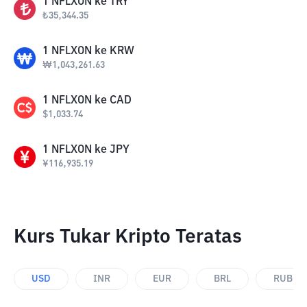
1
NFLXON
ke
TRY
₺
35,344.35
1
NFLXON
ke
KRW
₩
1,043,261.63
1
NFLXON
ke
CAD
$
1,033.74
1
NFLXON
ke
JPY
¥
116,935.19
Kurs Tukar Kripto Teratas
USD
INR
EUR
BRL
RUB