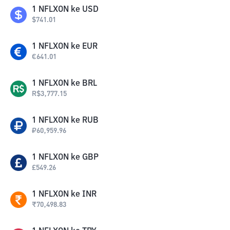
1
NFLXON
ke
USD
$
741.01
1
NFLXON
ke
EUR
€
641.01
1
NFLXON
ke
BRL
R$
3,777.15
1
NFLXON
ke
RUB
₽
60,959.96
1
NFLXON
ke
GBP
£
549.26
1
NFLXON
ke
INR
₹
70,498.83