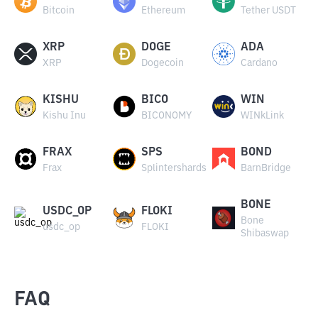
Bitcoin
Ethereum
Tether USDT
XRP
DOGE
ADA
XRP
Dogecoin
Cardano
KISHU
BICO
WIN
Kishu Inu
BICONOMY
WINkLink
FRAX
SPS
BOND
Frax
Splintershards
BarnBridge
BONE
USDC_OP
FLOKI
Bone
usdc_op
FLOKI
Shibaswap
FAQ