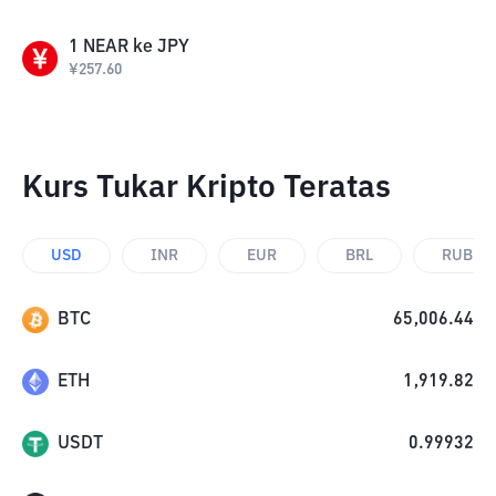
1
NEAR
ke
JPY
¥
257.60
Kurs Tukar Kripto Teratas
USD
INR
EUR
BRL
RUB
BTC
65,006.44
ETH
1,919.82
USDT
0.99932