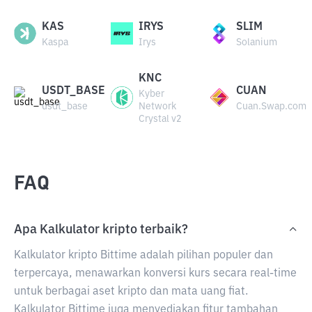
KAS
IRYS
SLIM
Kaspa
Irys
Solanium
KNC
USDT_BASE
CUAN
Kyber
usdt_base
Network
Cuan.Swap.com
Crystal v2
FAQ
Apa Kalkulator kripto terbaik?
Kalkulator kripto Bittime adalah pilihan populer dan
terpercaya, menawarkan konversi kurs secara real-time
untuk berbagai aset kripto dan mata uang fiat.
Kalkulator Bittime juga menyediakan fitur tambahan