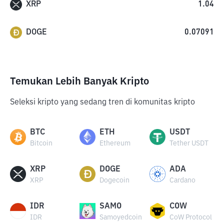
XRP
1.04
DOGE
0.07091
Temukan Lebih Banyak Kripto
Seleksi kripto yang sedang tren di komunitas kripto
BTC
ETH
USDT
Bitcoin
Ethereum
Tether USDT
XRP
DOGE
ADA
XRP
Dogecoin
Cardano
IDR
SAMO
COW
IDR
Samoyedcoin
CoW Protocol