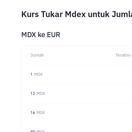
Kurs Tukar Mdex untuk Jum
MDX
ke
EUR
Jumlah
Terakhir 
1
MDX
12
MDX
16
MDX