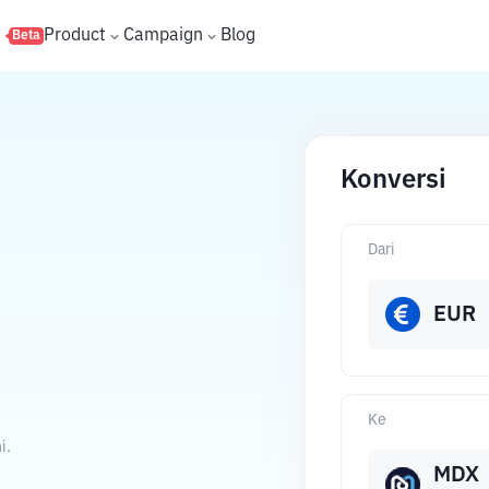
s
Product
Campaign
Blog
Beta
Konversi
Dari
EUR
Ke
i.
MDX