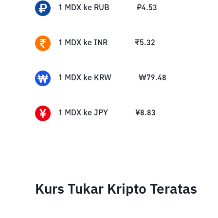
1
MDX
ke
RUB
₽
4.53
1
MDX
ke
INR
₹
5.32
1
MDX
ke
KRW
₩
79.48
1
MDX
ke
JPY
¥
8.83
Kurs Tukar Kripto Teratas