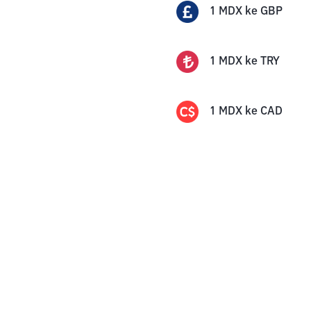
1
MDX
ke
GBP
1
MDX
ke
TRY
1
MDX
ke
CAD