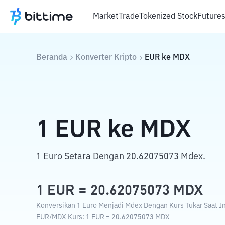
Market
Trade
Tokenized Stock
Future
Beranda
Konverter Kripto
EUR
ke
MDX
1
EUR
ke
MDX
1 Euro Setara Dengan 20.62075073 Mdex.
1
EUR
=
20.62075073
MDX
Konversikan 1 Euro Menjadi Mdex Dengan Kurs Tukar Saat In
EUR
/
MDX
Kurs
: 1
EUR
=
20.62075073
MDX