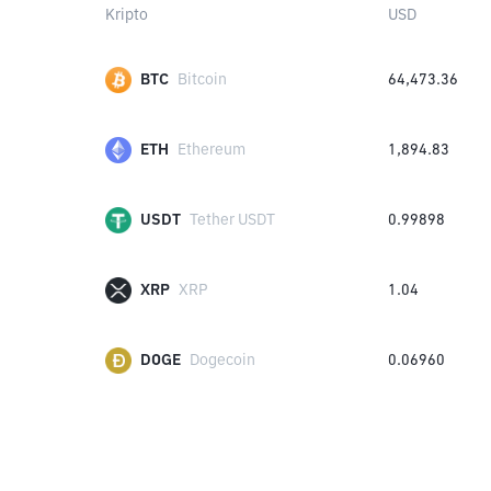
Kripto
USD
BTC
Bitcoin
64,473.36
ETH
Ethereum
1,894.83
USDT
Tether USDT
0.99898
XRP
XRP
1.04
DOGE
Dogecoin
0.06960