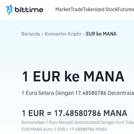
Market
Trade
Tokenized Stock
Future
Beranda
Konverter Kripto
EUR
ke
MANA
1
EUR
ke
MANA
1 Euro Setara Dengan 17.48580786 Decentrala
1
EUR
=
17.48580786
MANA
Konversikan 1 Euro Menjadi Decentraland Dengan Kurs Tukar
EUR
/
MANA
Kurs
: 1
EUR
=
17.48580786
MANA