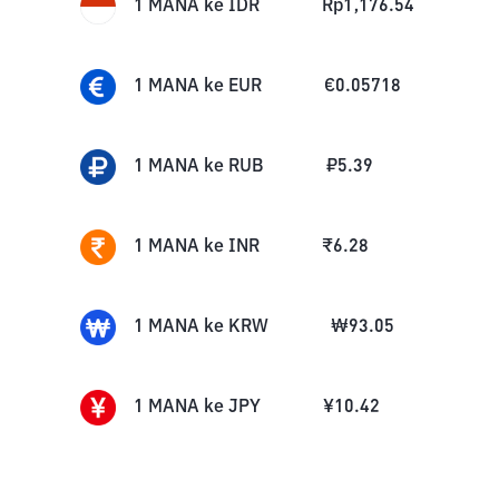
1
MANA
ke
IDR
Rp
1,176.54
1
MANA
ke
EUR
€
0.05718
1
MANA
ke
RUB
₽
5.39
1
MANA
ke
INR
₹
6.28
1
MANA
ke
KRW
₩
93.05
1
MANA
ke
JPY
¥
10.42