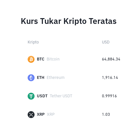
Kurs Tukar Kripto Teratas
Kripto
USD
BTC
Bitcoin
64,884.34
ETH
Ethereum
1,916.14
USDT
Tether USDT
0.99916
XRP
XRP
1.03