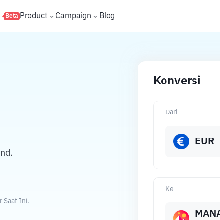
s
Product
Campaign
Blog
Beta
Konversi
Dari
EUR
nd.
Ke
 Saat Ini.
MAN