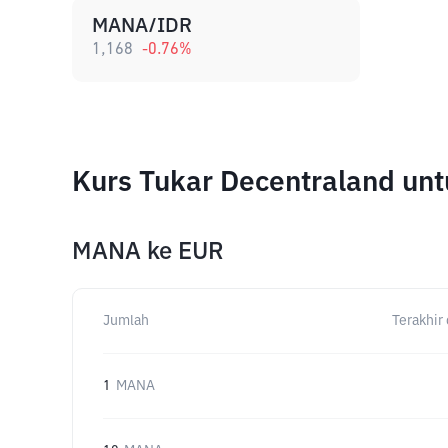
MANA/IDR
1,168
-0.76
%
Kurs Tukar Decentraland un
MANA
ke
EUR
Jumlah
Terakhir 
1
MANA