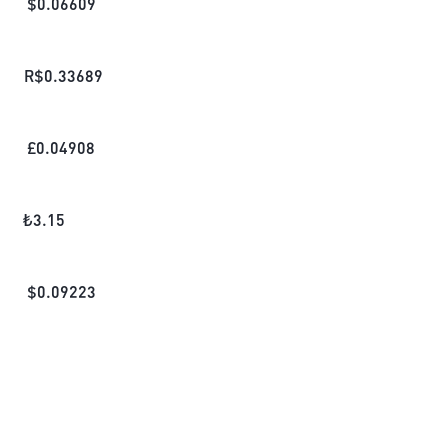
$
0.06609
R$
0.33689
£
0.04908
₺
3.15
$
0.09223