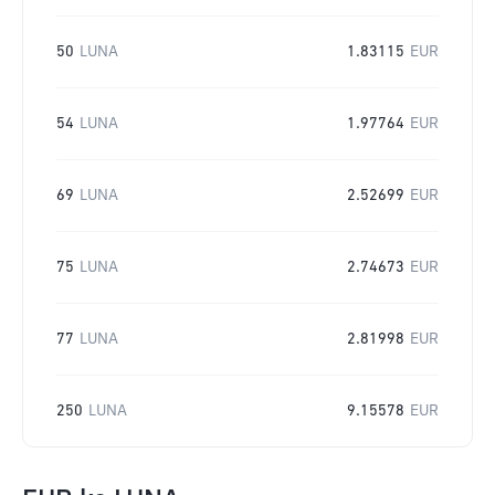
50
LUNA
1.83115
EUR
54
LUNA
1.97764
EUR
69
LUNA
2.52699
EUR
75
LUNA
2.74673
EUR
77
LUNA
2.81998
EUR
250
LUNA
9.15578
EUR