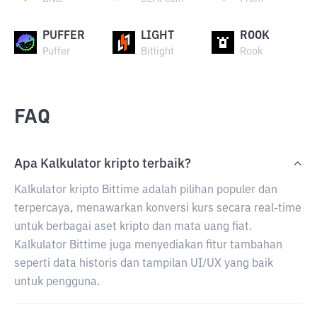
PUFFER
LIGHT
ROOK
Puffer
Bitlight
Rook
FAQ
Apa Kalkulator kripto terbaik?
Kalkulator kripto Bittime adalah pilihan populer dan
terpercaya, menawarkan konversi kurs secara real-time
untuk berbagai aset kripto dan mata uang fiat.
Kalkulator Bittime juga menyediakan fitur tambahan
seperti data historis dan tampilan UI/UX yang baik
untuk pengguna.