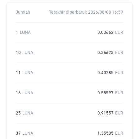
Jumlah
Terakhir diperbarui:
2026/08/08 16:59
1
LUNA
0.03662
EUR
10
LUNA
0.36623
EUR
11
LUNA
0.40285
EUR
16
LUNA
0.58597
EUR
25
LUNA
0.91557
EUR
37
LUNA
1.35505
EUR