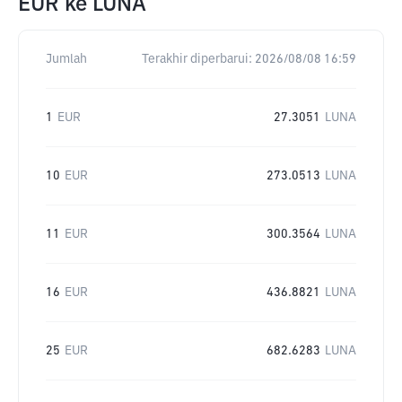
EUR
ke
LUNA
Jumlah
Terakhir diperbarui:
2026/08/08 16:59
1
EUR
27.3051
LUNA
10
EUR
273.0513
LUNA
11
EUR
300.3564
LUNA
16
EUR
436.8821
LUNA
25
EUR
682.6283
LUNA