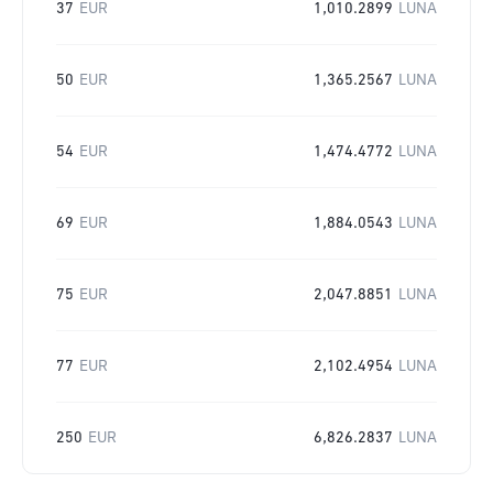
37
EUR
1,010.2899
LUNA
50
EUR
1,365.2567
LUNA
54
EUR
1,474.4772
LUNA
69
EUR
1,884.0543
LUNA
75
EUR
2,047.8851
LUNA
77
EUR
2,102.4954
LUNA
250
EUR
6,826.2837
LUNA