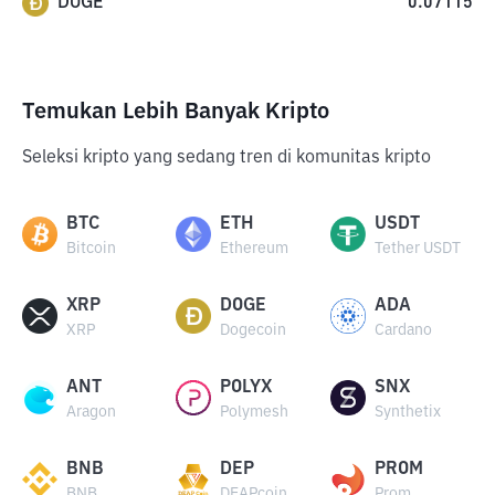
DOGE
0.07115
Temukan Lebih Banyak Kripto
Seleksi kripto yang sedang tren di komunitas kripto
BTC
ETH
USDT
Bitcoin
Ethereum
Tether USDT
XRP
DOGE
ADA
XRP
Dogecoin
Cardano
ANT
POLYX
SNX
Aragon
Polymesh
Synthetix
BNB
DEP
PROM
BNB
DEAPcoin
Prom