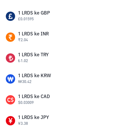
1
LRDS
ke
GBP
£
0.01595
1
LRDS
ke
INR
₹
2.04
1
LRDS
ke
TRY
₺
1.02
1
LRDS
ke
KRW
₩
30.42
1
LRDS
ke
CAD
$
0.03009
1
LRDS
ke
JPY
¥
3.38