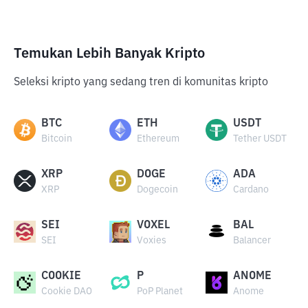
Temukan Lebih Banyak Kripto
Seleksi kripto yang sedang tren di komunitas kripto
BTC
ETH
USDT
Bitcoin
Ethereum
Tether USDT
XRP
DOGE
ADA
XRP
Dogecoin
Cardano
SEI
VOXEL
BAL
SEI
Voxies
Balancer
COOKIE
P
ANOME
Cookie DAO
PoP Planet
Anome