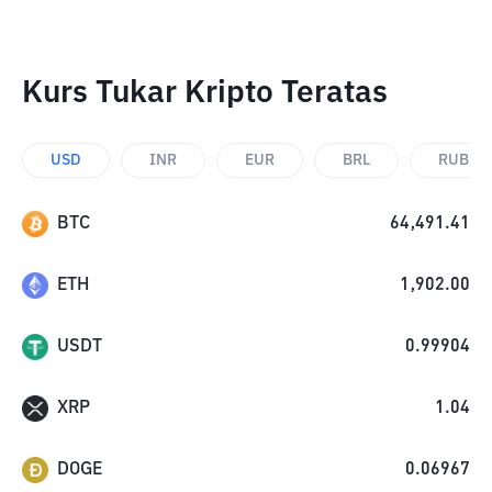
Kurs Tukar Kripto Teratas
USD
INR
EUR
BRL
RUB
BTC
64,491.41
ETH
1,902.00
USDT
0.99904
XRP
1.04
DOGE
0.06967