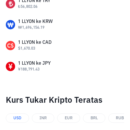
1
LLYON
ke
TRY
₺
56,802.06
1
LLYON
ke
KRW
₩
1,696,156.19
1
LLYON
ke
CAD
$
1,670.03
1
LLYON
ke
JPY
¥
188,791.43
Kurs Tukar Kripto Teratas
USD
INR
EUR
BRL
RUB