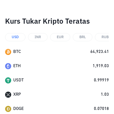
Kurs Tukar Kripto Teratas
USD
INR
EUR
BRL
RUB
BTC
64,923.41
ETH
1,919.03
USDT
0.99919
XRP
1.03
DOGE
0.07018