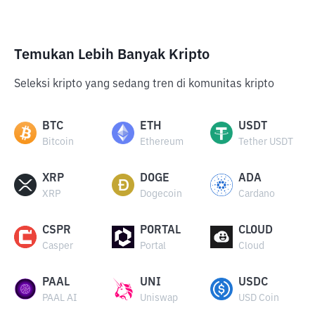
Temukan Lebih Banyak Kripto
Seleksi kripto yang sedang tren di komunitas kripto
BTC
ETH
USDT
Bitcoin
Ethereum
Tether USDT
XRP
DOGE
ADA
XRP
Dogecoin
Cardano
CSPR
PORTAL
CLOUD
Casper
Portal
Cloud
PAAL
UNI
USDC
PAAL AI
Uniswap
USD Coin