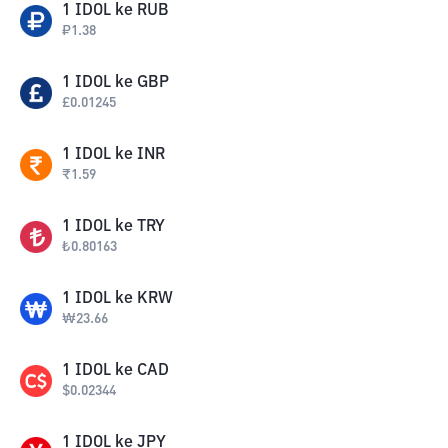
1
IDOL
ke
RUB
₽
1.38
1
IDOL
ke
GBP
£
0.01245
1
IDOL
ke
INR
₹
1.59
1
IDOL
ke
TRY
₺
0.80163
1
IDOL
ke
KRW
₩
23.66
1
IDOL
ke
CAD
$
0.02344
1
IDOL
ke
JPY