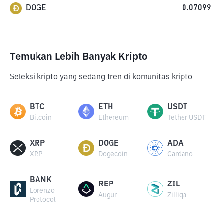
DOGE
0.07099
Temukan Lebih Banyak Kripto
Seleksi kripto yang sedang tren di komunitas kripto
BTC
ETH
USDT
Bitcoin
Ethereum
Tether USDT
XRP
DOGE
ADA
XRP
Dogecoin
Cardano
BANK
REP
ZIL
Lorenzo
Augur
Zilliqa
Protocol