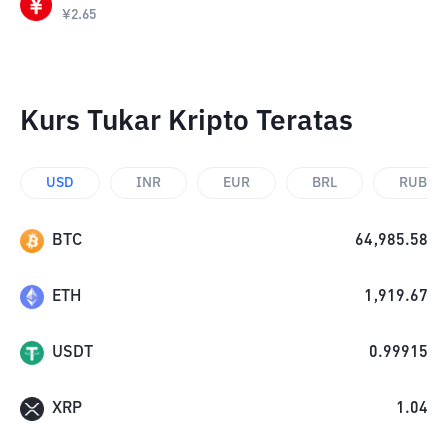
¥
2.65
Kurs Tukar Kripto Teratas
USD
INR
EUR
BRL
RUB
BTC
64,985.58
ETH
1,919.67
USDT
0.99915
XRP
1.04