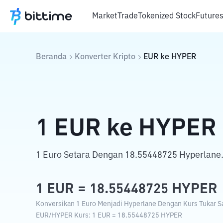
Market
Trade
Tokenized Stock
Future
Beranda
Konverter Kripto
EUR
ke
HYPER
1
EUR
ke
HYPER
1 Euro Setara Dengan 18.55448725 Hyperlane
1
EUR
=
18.55448725
HYPER
Konversikan 1 Euro Menjadi Hyperlane Dengan Kurs Tukar Sa
EUR
/
HYPER
Kurs
: 1
EUR
=
18.55448725
HYPER