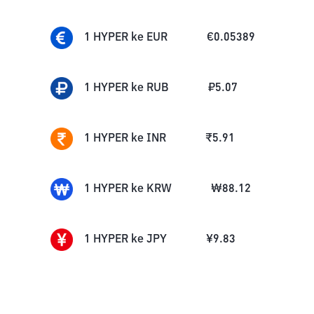
1
HYPER
ke
EUR
€
0.05389
1
HYPER
ke
RUB
₽
5.07
1
HYPER
ke
INR
₹
5.91
1
HYPER
ke
KRW
₩
88.12
1
HYPER
ke
JPY
¥
9.83