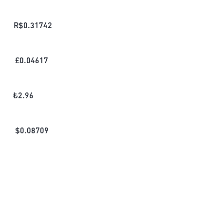
R$
0.31742
£
0.04617
₺
2.96
$
0.08709