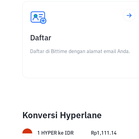
Daftar
Daftar di Bittime dengan alamat email Anda.
Konversi Hyperlane
1
HYPER
ke
IDR
Rp
1,111.14