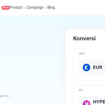
s
Product
Campaign
Blog
Beta
Konversi
Dari
EUR
.
Ke
at Ini.
HYP