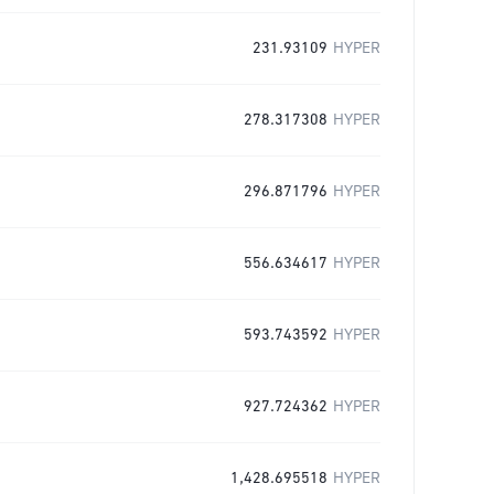
231.93109
HYPER
278.317308
HYPER
296.871796
HYPER
556.634617
HYPER
593.743592
HYPER
927.724362
HYPER
1,428.695518
HYPER