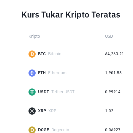
Kurs Tukar Kripto Teratas
Kripto
USD
BTC
Bitcoin
64,263.21
ETH
Ethereum
1,901.58
USDT
Tether USDT
0.99914
XRP
XRP
1.02
DOGE
Dogecoin
0.06927