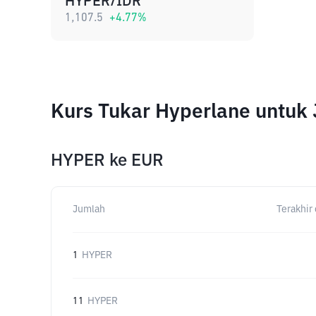
HYPER/IDR
1,107.5
+
4.77
%
Kurs Tukar Hyperlane untuk
HYPER
ke
EUR
Jumlah
Terakhir 
1
HYPER
11
HYPER