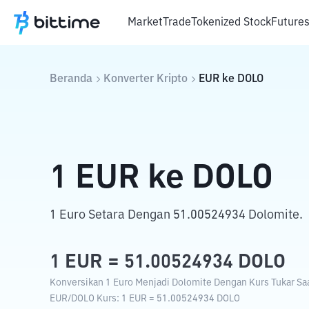
Market
Trade
Tokenized Stock
Future
Beranda
Konverter Kripto
EUR
ke
DOLO
1
EUR
ke
DOLO
1 Euro Setara Dengan 51.00524934 Dolomite.
1
EUR
=
51.00524934
DOLO
Konversikan 1 Euro Menjadi Dolomite Dengan Kurs Tukar Saa
EUR
/
DOLO
Kurs
: 1
EUR
=
51.00524934
DOLO