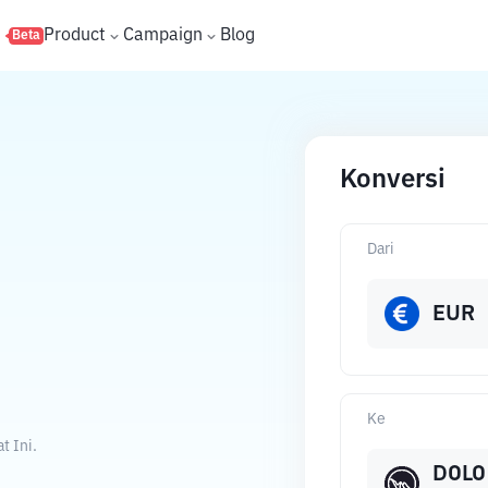
s
Product
Campaign
Blog
Beta
Konversi
Dari
EUR
Ke
t Ini.
DOLO