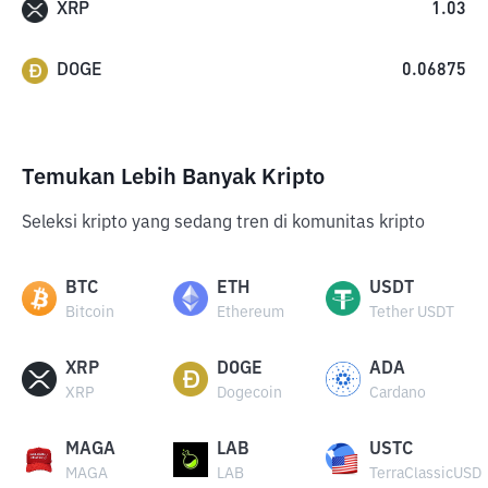
XRP
1.03
DOGE
0.06875
Temukan Lebih Banyak Kripto
Seleksi kripto yang sedang tren di komunitas kripto
BTC
ETH
USDT
Bitcoin
Ethereum
Tether USDT
XRP
DOGE
ADA
XRP
Dogecoin
Cardano
MAGA
LAB
USTC
MAGA
LAB
TerraClassicUSD