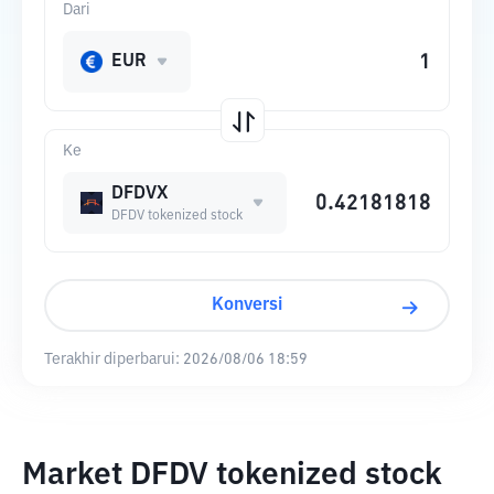
Dari
EUR
Ke
DFDVX
DFDV tokenized stock
Konversi
Terakhir diperbarui:
2026/08/06 18:59
Market DFDV tokenized stock