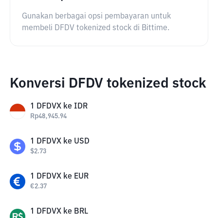
Gunakan berbagai opsi pembayaran untuk
membeli DFDV tokenized stock di Bittime.
Konversi DFDV tokenized stock
1
DFDVX
ke
IDR
Rp
48,945.94
1
DFDVX
ke
USD
$
2.73
1
DFDVX
ke
EUR
€
2.37
1
DFDVX
ke
BRL