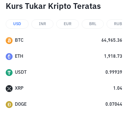
Kurs Tukar Kripto Teratas
USD
INR
EUR
BRL
RUB
BTC
64,965.36
ETH
1,918.73
USDT
0.99939
XRP
1.04
DOGE
0.07044