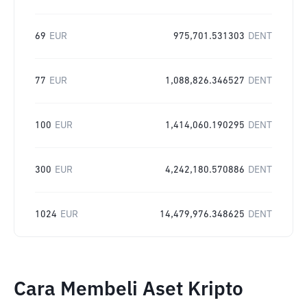
69
EUR
975,701.531303
DENT
77
EUR
1,088,826.346527
DENT
100
EUR
1,414,060.190295
DENT
300
EUR
4,242,180.570886
DENT
1024
EUR
14,479,976.348625
DENT
Cara Membeli Aset Kripto