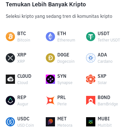
Temukan Lebih Banyak Kripto
Seleksi kripto yang sedang tren di komunitas kripto
BTC
ETH
USDT
Bitcoin
Ethereum
Tether USDT
XRP
DOGE
ADA
XRP
Dogecoin
Cardano
CLOUD
SYN
SXP
Cloud
Synapse
Solar
REP
PRL
BOND
Augur
Perle
BarnBridge
USDC
MET
MUBI
USD Coin
Meteora
Multibit