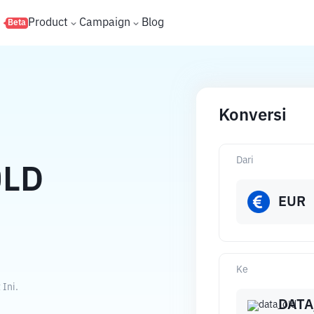
s
Product
Campaign
Blog
Beta
Konversi
Dari
OLD
EUR
Ke
 Ini.
DATA