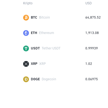
Kripto
USD
BTC
Bitcoin
64,875.52
ETH
Ethereum
1,913.08
USDT
Tether USDT
0.99939
XRP
XRP
1.02
DOGE
Dogecoin
0.06975