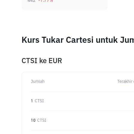
442
-1.77
%
Kurs Tukar Cartesi untuk J
CTSI
ke
EUR
Jumlah
Terakhir 
1
CTSI
10
CTSI