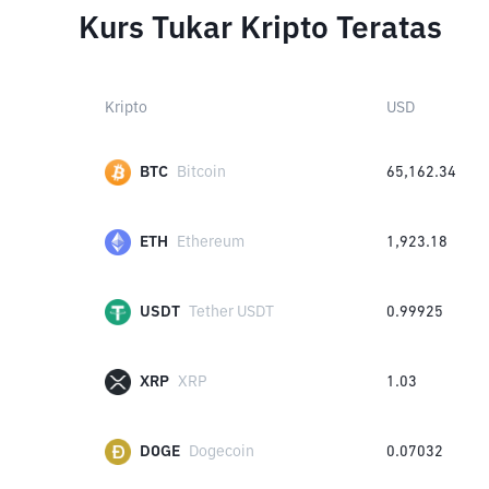
Kurs Tukar Kripto Teratas
Kripto
USD
BTC
Bitcoin
65,162.34
ETH
Ethereum
1,923.18
USDT
Tether USDT
0.99925
XRP
XRP
1.03
DOGE
Dogecoin
0.07032