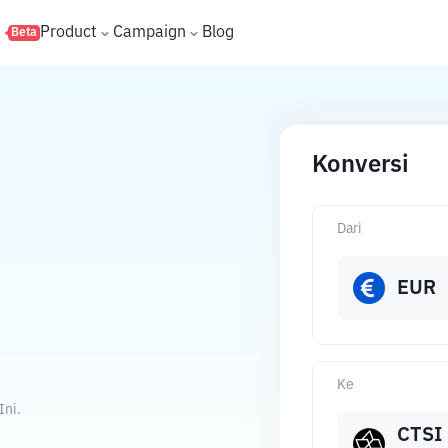
s
Product
Campaign
Blog
Beta
Konversi
Dari
EUR
Ke
Ini.
CTSI