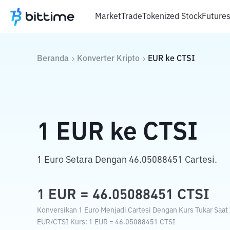
Market
Trade
Tokenized Stock
Future
Beranda
Konverter Kripto
EUR
ke
CTSI
1
EUR
ke
CTSI
1 Euro Setara Dengan 46.05088451 Cartesi.
1
EUR
=
46.05088451
CTSI
Konversikan 1 Euro Menjadi Cartesi Dengan Kurs Tukar Saat 
EUR
/
CTSI
Kurs
: 1
EUR
=
46.05088451
CTSI