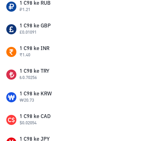
1
C98
ke
RUB
₽
1.21
1
C98
ke
GBP
£
0.01091
1
C98
ke
INR
₹
1.40
1
C98
ke
TRY
₺
0.70256
1
C98
ke
KRW
₩
20.73
1
C98
ke
CAD
$
0.02054
1
C98
ke
JPY