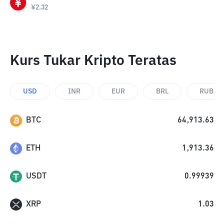
¥
2.32
Kurs Tukar Kripto Teratas
USD
INR
EUR
BRL
RUB
BTC
64,913.63
ETH
1,913.36
USDT
0.99939
XRP
1.03