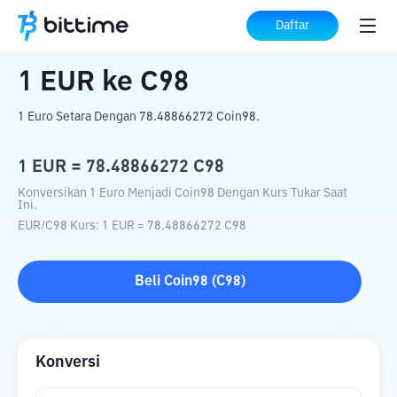
Beranda
Konverter Kripto
EUR
ke
C98
Daftar
1
EUR
ke
C98
1 Euro Setara Dengan 78.48866272 Coin98.
1
EUR
=
78.48866272
C98
Konversikan 1 Euro Menjadi Coin98 Dengan Kurs Tukar Saat
Ini.
EUR
/
C98
Kurs
: 1
EUR
=
78.48866272
C98
Beli
Coin98
(
C98
)
Konversi