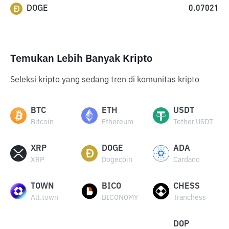
DOGE
0.07021
Temukan Lebih Banyak Kripto
Seleksi kripto yang sedang tren di komunitas kripto
BTC
ETH
USDT
Bitcoin
Ethereum
Tether USDT
XRP
DOGE
ADA
XRP
Dogecoin
Cardano
TOWN
BICO
CHESS
Alt.town
BICONOMY
Tranchess
DOP