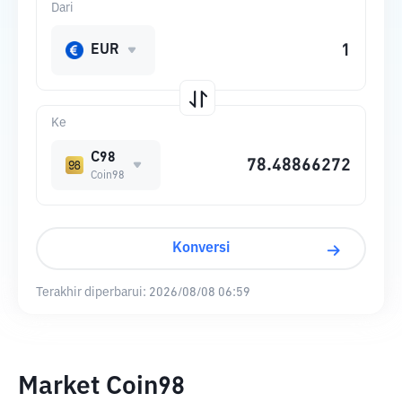
Dari
EUR
Ke
C98
Coin98
Konversi
Terakhir diperbarui:
2026/08/08 06:59
Market Coin98