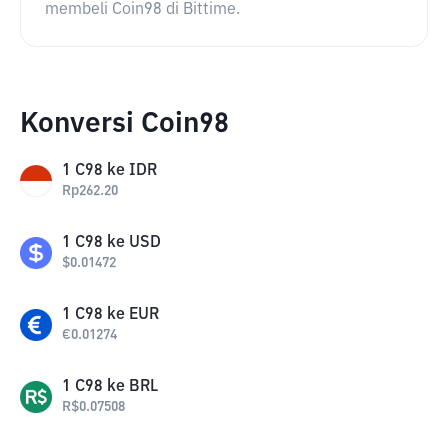
membeli Coin98 di Bittime.
Konversi Coin98
1
C98
ke
IDR
Rp
262.20
1
C98
ke
USD
$
0.01472
1
C98
ke
EUR
€
0.01274
1
C98
ke
BRL
R$
0.07508