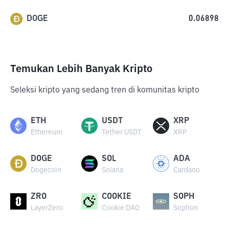
DOGE
0.06898
Temukan Lebih Banyak Kripto
Seleksi kripto yang sedang tren di komunitas kripto
ETH
USDT
XRP
Ethereum
Tether USDT
XRP
DOGE
SOL
ADA
Dogecoin
Solana
Cardano
ZRO
COOKIE
SOPH
LayerZero
Cookie DAO
Sophon