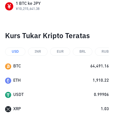
1
BTC
ke
JPY
¥
10,215,641.38
Kurs Tukar Kripto Teratas
USD
INR
EUR
BRL
RUB
BTC
64,491.16
ETH
1,910.22
USDT
0.99906
XRP
1.03