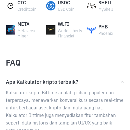
CTC
USDC
SHELL
Creditcoin
USD Coin
MyShell
META
WLFI
PHB
Metaverse
World Liberty
Phoenix
Miner
Financial
FAQ
Apa Kalkulator kripto terbaik?
Kalkulator kripto Bittime adalah pilihan populer dan
terpercaya, menawarkan konversi kurs secara real-time
untuk berbagai aset kripto dan mata uang fiat.
Kalkulator Bittime juga menyediakan fitur tambahan
seperti data historis dan tampilan UI/UX yang baik