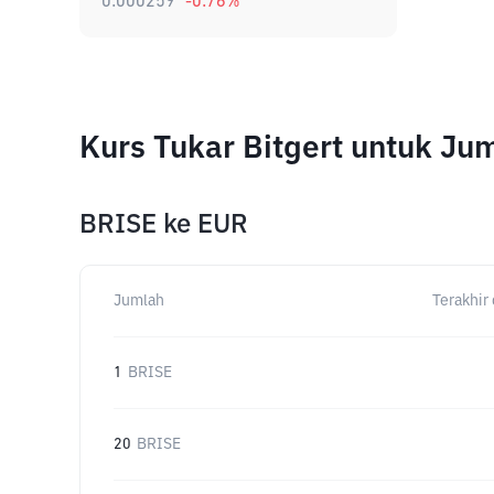
0.000259
-0.76
%
Kurs Tukar Bitgert untuk J
BRISE
ke
EUR
Jumlah
Terakhir 
1
BRISE
20
BRISE