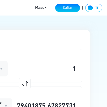
Masuk
Daftar
E