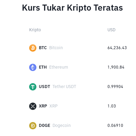
Kurs Tukar Kripto Teratas
Kripto
USD
BTC
Bitcoin
64,236.43
ETH
Ethereum
1,900.84
USDT
Tether USDT
0.99904
XRP
XRP
1.03
DOGE
Dogecoin
0.06910