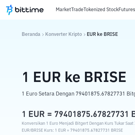
Market
Trade
Tokenized Stock
Future
Beranda
Konverter Kripto
EUR
ke
BRISE
1
EUR
ke
BRISE
1 Euro Setara Dengan 79401875.67827731 Bitg
1
EUR
=
79401875.67827731
Konversikan 1 Euro Menjadi Bitgert Dengan Kurs Tukar Saat 
EUR
/
BRISE
Kurs
: 1
EUR
=
79401875.67827731
BRISE