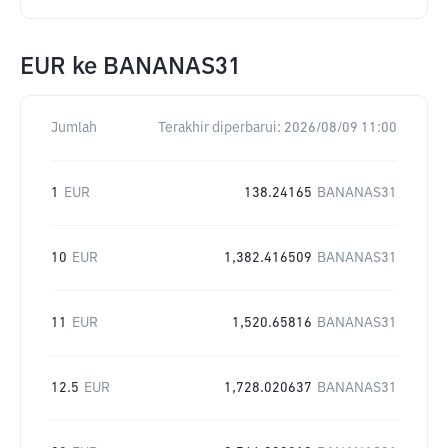
EUR
ke
BANANAS31
Jumlah
Terakhir diperbarui:
2026/08/09 11:00
1
EUR
138.24165
BANANAS31
10
EUR
1,382.416509
BANANAS31
11
EUR
1,520.65816
BANANAS31
12.5
EUR
1,728.020637
BANANAS31