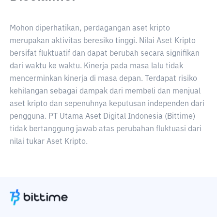
Mohon diperhatikan, perdagangan aset kripto
merupakan aktivitas beresiko tinggi. Nilai Aset Kripto
bersifat fluktuatif dan dapat berubah secara signifikan
dari waktu ke waktu. Kinerja pada masa lalu tidak
mencerminkan kinerja di masa depan. Terdapat risiko
kehilangan sebagai dampak dari membeli dan menjual
aset kripto dan sepenuhnya keputusan independen dari
pengguna. PT Utama Aset Digital Indonesia (Bittime)
tidak bertanggung jawab atas perubahan fluktuasi dari
nilai tukar Aset Kripto.