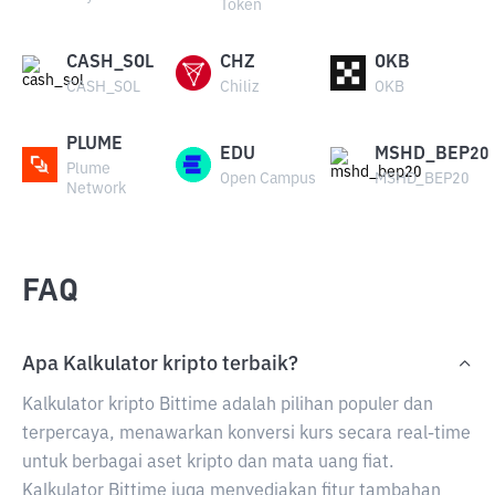
Token
CASH_SOL
CHZ
OKB
CASH_SOL
Chiliz
OKB
PLUME
EDU
MSHD_BEP20
Plume
Open Campus
MSHD_BEP20
Network
FAQ
Apa Kalkulator kripto terbaik?
Kalkulator kripto Bittime adalah pilihan populer dan
terpercaya, menawarkan konversi kurs secara real-time
untuk berbagai aset kripto dan mata uang fiat.
Kalkulator Bittime juga menyediakan fitur tambahan